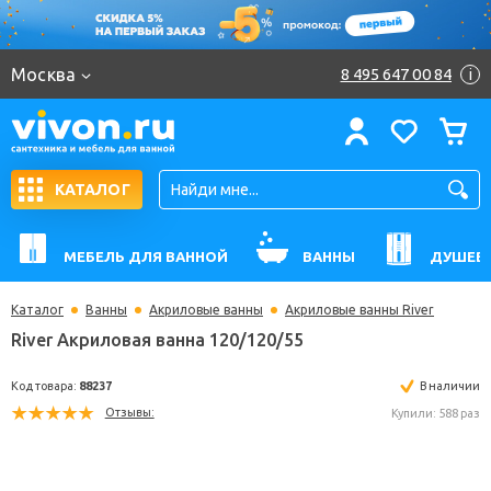
Москва
8 495 647 00 84
i
КАТАЛОГ
МЕБЕЛЬ ДЛЯ ВАННОЙ
ВАННЫ
ДУШЕВ
Каталог
Ванны
Акриловые ванны
Акриловые ванны River
River Акриловая ванна 120/120/55
Код товара:
88237
В н
Отзывы:
Купили: 