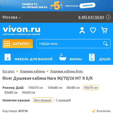
Москва
8 495 647 00 84
i
КАТАЛОГ
МЕБЕЛЬ ДЛЯ ВАННОЙ
ВАННЫ
ДУШЕВ
Каталог
Душевые кабины
Душевые кабины River
River Душевая кабина Nara 90/70/26 МТ R Б/К
Размер ДхШ:
100x70 см
100x80 см
80x80 см
90x70 см
90x80 см
90x90 см
Наличие крыши:
Без крыши
С крышей