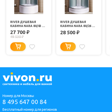
RIVER ДУШЕВАЯ
RIVER ДУШЕВАЯ
КАБИНА NARA 80/43 MT
КАБИНА NARA 80/26 MT
Б/К
Б/К
27 700
₽
28 500
₽
49 530
₽
Номер для Москвы
8 495 647 00 84
Бесплатный номер для регионов