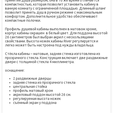
принятия душа размером, она в то же время отличается
компактностью, которая позволит установить кабину в
ванную комнату с ограниченной площадью. Длинный шланг
позволит принять душ в ручном режиме с максимальным
комфортом. Дополнительное удобство обеспечивают
компактные полочки.
Профиль душевой кабины выполнен в матовом хроме,
корпус кабины окрашен в белый цвет. Для поддона высотой
26 сантиметров был выбран акрил с нескользящими
свойствами. Высота ножек кабины River регулируется и
легко может быть настроена под нужды владельца.
Стёкла кабины – матовые, задняя стенка изготовлена из
прозрачного стекла. Конструкция включает две раздвижные
двери с толщиной стекла 4 миллиметра.
оснащение:
2 раздвижные дверцы
задняя стенка из прозрачного стекла
центральная стойка
профиль матовый хром
акриловый поддон высотой 26 см.
регулируемая высота ножек
съёмный экран у поддона