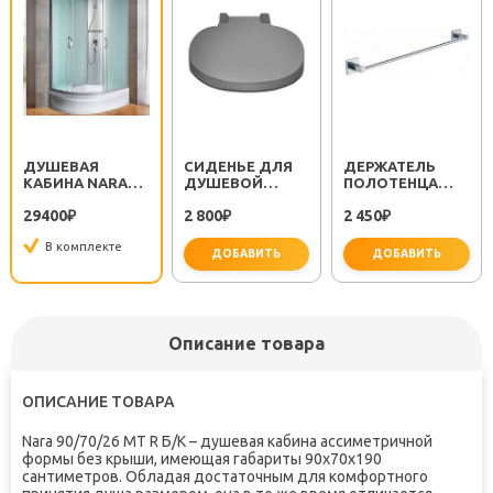
ДУШЕВАЯ
СИДЕНЬЕ ДЛЯ
ДЕРЖАТЕЛЬ
КАБИНА NARA
ДУШЕВОЙ
ПОЛОТЕНЦА
90/70/26 МТ R Б/
КАБИНЫ RIVER
METRA FX-11101
29400
2 800
2 450
К
₽
₽
₽
В комплекте
ДОБАВИТЬ
ДОБАВИТЬ
не за
Описание товара
ОПИСАНИЕ ТОВАРА
Nara 90/70/26 МТ R Б/К – душевая кабина ассиметричной
формы без крыши, имеющая габариты 90х70х190
сантиметров. Обладая достаточным для комфортного