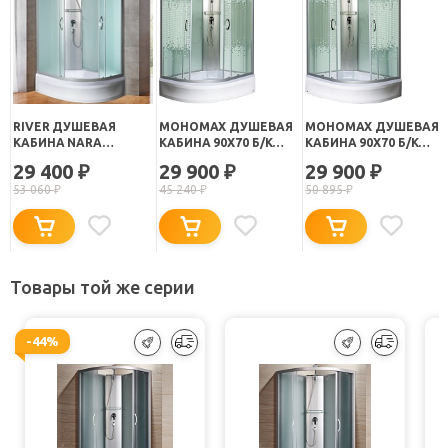
RIVER ДУШЕВАЯ
МОНОМАХ ДУШЕВАЯ
МОНОМАХ ДУШЕВАЯ
КАБИНА NARA
КАБИНА 90X70 Б/К
КАБИНА 90X70 Б/К
90/70/26 МТ L Б/К
90/70/24 МЗ R
90/70/24 МЗ L
29 400
29 900
29 900
₽
₽
₽
53 060
₽
45 240
₽
50 895
₽
Товары той же серии
-44%