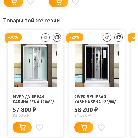
Товары той же серии
-30%
-29%
-2
RIVER ДУШЕВАЯ
RIVER ДУШЕВАЯ
КАБИНА SENA 120/80/26
КАБИНА SENA 120/80/26
МТ
TH
57 800
58 200
₽
₽
82 536
81 536
₽
₽