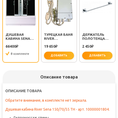
ДУШЕВАЯ
ТУРЕЦКАЯ БАНЯ
ДЕРЖАТЕЛЬ
КАБИНА SENA
RIVER
ПОЛОТЕНЦА
150/70/50 ТН
ПАРОГЕНЕРАТОР
METRA FX-11101
66400
19 650
2 450
₽
ДЛЯ ДУШЕВОЙ
₽
₽
КАБИНЫ
В комплекте
ДОБАВИТЬ
ДОБАВИТЬ
не за
Описание товара
ОПИСАНИЕ ТОВАРА
Обратите внимание, в комплекте нет зеркала.
Душевая кабина River Sena 150/70/55 ТН - арт. 10000001804.
Гидромассаж спины