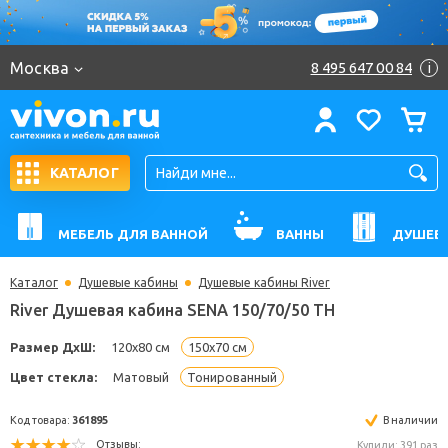
Москва
8 495 647 00 84
i
КАТАЛОГ
МЕБЕЛЬ ДЛЯ ВАННОЙ
ВАННЫ
ДУШЕВ
Каталог
Душевые кабины
Душевые кабины River
River Душевая кабина SENA 150/70/50 ТН
Размер ДхШ:
120x80 см
150x70 см
Цвет стекла:
Матовый
Тонированный