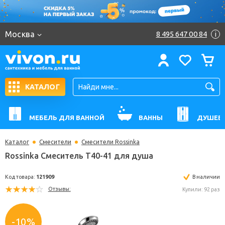
Москва
8 495 647 00 84
i
КАТАЛОГ
МЕБЕЛЬ ДЛЯ ВАННОЙ
ВАННЫ
ДУШЕВ
Каталог
Смесители
Смесители Rossinka
Rossinka Смеситель T40-41 для душа
Код товара:
121909
В н
Отзывы:
Купили:
-10%