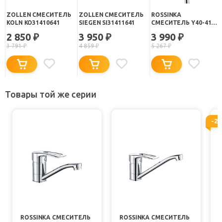
ZOLLEN СМЕСИТЕЛЬ
ZOLLEN СМЕСИТЕЛЬ
ROSSINKA
KOLN KO31410641
SIEGEN SI31411641
СМЕСИТЕЛЬ Y40-41
ДЛЯ ДУША
2 850
3 950
3 990
₽
₽
₽
3 791
₽
4 859
₽
5 267
₽
Товары той же серии
-2
ROSSINKA СМЕСИТЕЛЬ
ROSSINKA СМЕСИТЕЛЬ