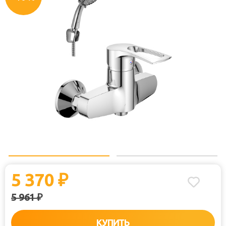
5 370
₽
5 961
₽
КУПИТЬ