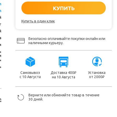
n
КУПИТЬ
n
й
Купить в один клик
т
й
а
Безопасно оплачивайте покупки онлайн или
наличными курьеру.
м
ь
и
ь
ь
Самовывоз
Доставка 400
Установка
₽
с 10 Августа
от 2000
на 10 Августа
₽
Верните или обменяйте товар в течение
30 дней.
n