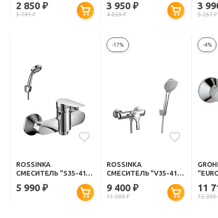
ДЛЯ 
2 850
3 950
3 9
₽
₽
3 791
₽
4 859
₽
5 267
₽
-17%
-4%
ROSSINKA
ROSSINKA
GROH
СМЕСИТЕЛЬ "S35-41"
СМЕСИТЕЛЬ "V35-41"
"EUR
ДЛЯ ДУША
ДЛЯ ДУША
33555
5 990
9 400
11 
₽
₽
11 280
₽
12 200