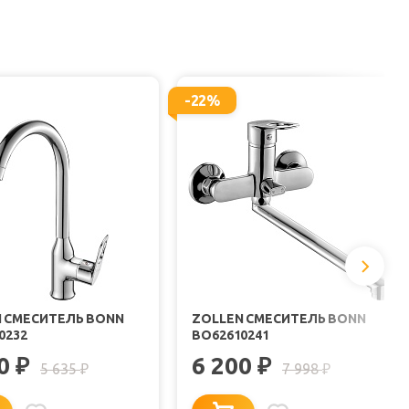
-22%
 СМЕСИТЕЛЬ BONN
ZOLLEN СМЕСИТЕЛЬ BONN
0232
BO62610241
00
6 200
₽
₽
5 635
7 998
₽
₽