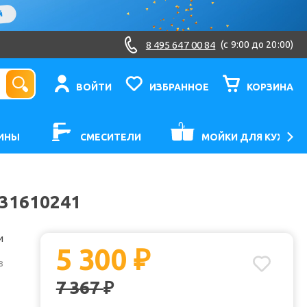
8 495 647 00 84
(c 9:00 до 20:00)
ВОЙТИ
ИЗБРАННОЕ
КОРЗИНА
ИНЫ
СМЕСИТЕЛИ
МОЙКИ ДЛЯ КУХНИ
O31610241
и
5 300
₽
з
7 367
₽