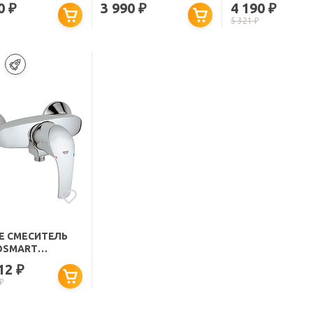
ДУША
ДЛЯ ДУША
ДЛЯ ДУША
90
3 990
4 190
₽
₽
₽
5 321
₽
E СМЕСИТЕЛЬ
OSMART
001"
712
₽
₽