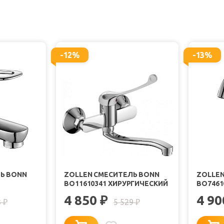
-12%
-13%
Ь BONN
ZOLLEN СМЕСИТЕЛЬ BONN
ZOLLEN
BO11610341 ХИРУРГИЧЕСКИЙ
BO7461
4 850
4 9
₽
3
5 529
₽
₽