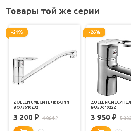
Товары той же серии
-21%
-26%
ZOLLEN СМЕСИТЕЛЬ BONN
ZOLLEN СМЕСИТЕЛ
BO73610232
BO53610222
3 200
3 950
₽
₽
4 064
5 33
₽