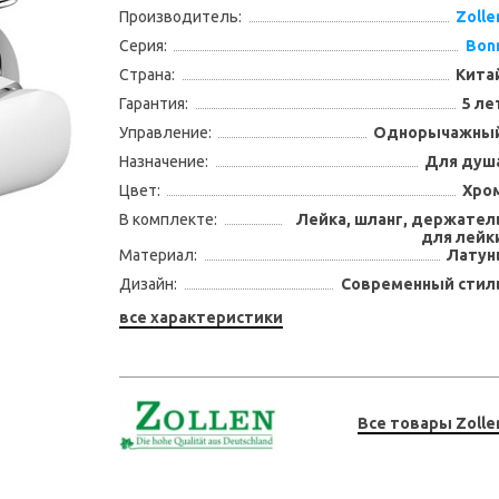
Производитель:
Zolle
Серия:
Bon
Страна:
Кита
Гарантия:
5 ле
Управление:
Однорычажны
Назначение:
Для душ
Цвет:
Хро
В комплекте:
Лейка, шланг, держател
для лейк
Материал:
Латун
Дизайн:
Современный стил
все характеристики
Все товары Zolle