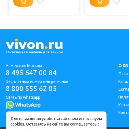
Номер для Москвы
О К
8 495 647 00 84
О нас
Бесплатный номер для регионов
Ката
8 800 555 62 05
Согл
Поли
Связь по whatsapp
Карта
Конт
Адрес офиса: Москва, Дорожная улица 1
Для повышения удобства сайта мы используем
cookies. Оставаясь на сайте вы соглашаетесь с