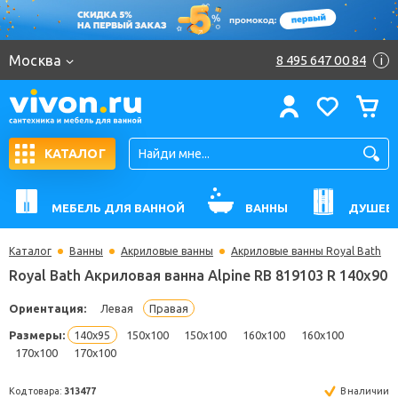
Москва
8 495 647 00 84
i
КАТАЛОГ
МЕБЕЛЬ ДЛЯ ВАННОЙ
ВАННЫ
ДУШЕВ
Каталог
Ванны
Акриловые ванны
Акриловые ванны Royal Bath
Royal Bath Акриловая ванна Alpine RB 819103 R 1
Ориентация:
Левая
Правая
Размеры:
140x95
150x100
150x100
160x100
160x100
170x100
170x100