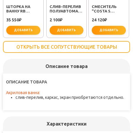
ШТОРКА НА
CЛИВ-ПЕРЕЛИВ
СМЕСИТЕЛЬ
ВАННУ RB
ПОЛУАВТОМАТ
"COSTA S
140ALP-T
EM311
25483001"
35 550
2 100
24 120
СТЕКЛО
₽
₽
₽
ПРОЗРАЧНОЕ
ДОБАВИТЬ
ДОБАВИТЬ
ДОБАВИТЬ
ОТКРЫТЬ ВСЕ СОПУТСТВУЮЩИЕ ТОВАРЫ
Описание товара
важно для установки
не заб
ОПИСАНИЕ ТОВАРА
Акриловая ванна:
слив-перелив, каркас, экран приобретаются отдельно.
Характеристики