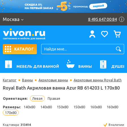
Москва
8 495 647 00 84
i
КАТАЛОГ
МЕБЕЛЬ ДЛЯ ВАННОЙ
ВАННЫ
ДУШЕВ
Каталог
Ванны
Акриловые ванны
Акриловые ванны Royal Bath
Royal Bath Акриловая ванна Azur RB 614203 L 170
Ориентация:
Левая
Правая
Размеры:
140x80
140x80
150x80
150x80
160x80
160
170x80