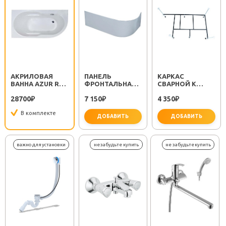
АКРИЛОВАЯ
ПАНЕЛЬ
КАРКАС
ВАННА AZUR RB
ФРОНТАЛЬНАЯ
СВАРНОЙ К
614203 L 170Х80
AZUR 170 L
ВАННЕ AZUR 140
28700
7 150
4 350
₽
₽
₽
В комплекте
ДОБАВИТЬ
ДОБАВИТЬ