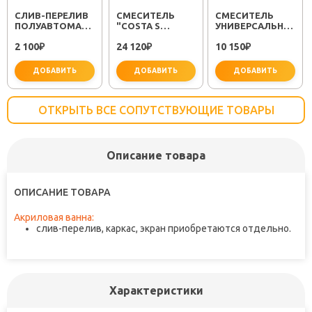
CЛИВ-ПЕРЕЛИВ
СМЕСИТЕЛЬ
СМЕСИТЕЛЬ
ПОЛУАВТОМАТ
"COSTA S
УНИВЕРСАЛЬНЫЙ
EM311
25483001"
"PLUS STRIKE
2 100
24 120
10 150
₽
₽
LM1151C"
₽
ДОБАВИТЬ
ДОБАВИТЬ
ДОБАВИТЬ
ОТКРЫТЬ ВСЕ СОПУТСТВУЮЩИЕ ТОВАРЫ
Описание товара
важно для установки
не забудьте купить
не заб
ОПИСАНИЕ ТОВАРА
Акриловая ванна:
слив-перелив, каркас, экран приобретаются отдельно.
Характеристики