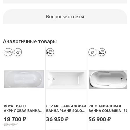
Вопросы-ответы
Аналогичные товары
-10%
ROYAL BATH
CEZARES АКРИЛОВАЯ
RIHO АКРИЛОВАЯ
АКРИЛОВАЯ ВАННА
ВАННА PLANE SOLO
ВАННА COLUMBIA 150
TUDOR RB 407700
MINI 150X70
18 700
36 950
56 900
₽
₽
₽
150X70
20 740
₽