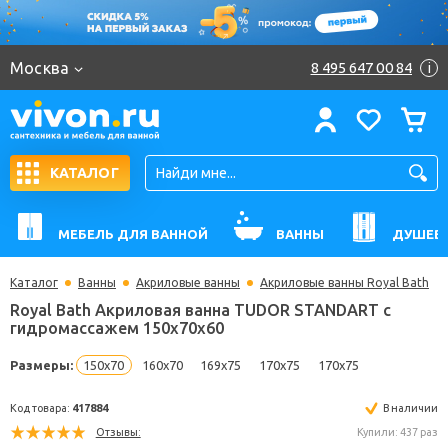
Москва
8 495 647 00 84
i
КАТАЛОГ
МЕБЕЛЬ ДЛЯ ВАННОЙ
ВАННЫ
ДУШЕВ
Каталог
Ванны
Акриловые ванны
Акриловые ванны Royal Bath
Royal Bath Акриловая ванна TUDOR STANDART с
гидромассажем 150x70x60
Размеры:
150x70
160x70
169x75
170x75
170x75