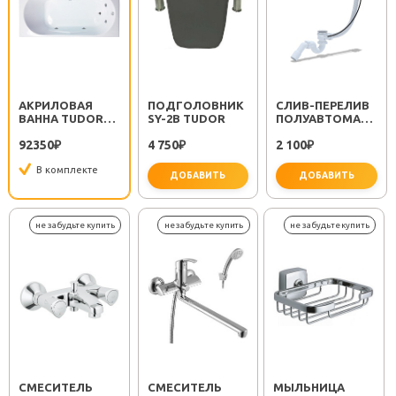
АКРИЛОВАЯ
ПОДГОЛОВНИК
CЛИВ-ПЕРЕЛИВ
ВАННА TUDOR
SY-2B TUDOR
ПОЛУАВТОМАТ
STANDART С
EM311
92350
4 750
2 100
ГИДРОМАССАЖЕМ
₽
₽
₽
150X70X60
В комплекте
ДОБАВИТЬ
ДОБАВИТЬ
важно 
СМЕСИТЕЛЬ
СМЕСИТЕЛЬ
МЫЛЬНИЦА