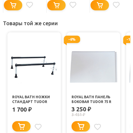
Товары той же серии
-6%
-1
ROYAL BATH НОЖКИ
ROYAL BATH ПАНЕЛЬ
СТАНДАРТ TUDOR
БОКОВАЯ TUDOR 75 R
3 250
1 700
₽
₽
3 451
₽