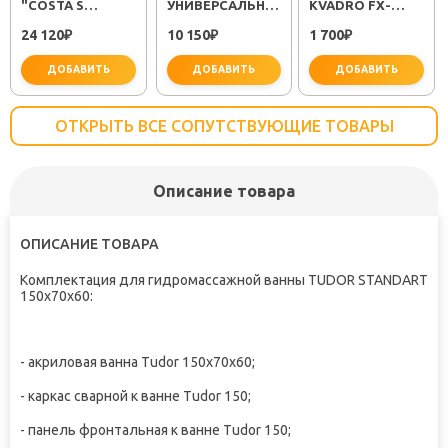
"COSTA S
УНИВЕРСАЛЬНЫЙ
KVADRO FX-
25483001"
"PLUS STRIKE
61309
24 120
10 150
1 700
₽
LM1151C"
₽
₽
ДОБАВИТЬ
ДОБАВИТЬ
ДОБАВИТЬ
ОТКРЫТЬ ВСЕ СОПУТСТВУЮЩИЕ ТОВАРЫ
Описание товара
не забудьте купить
не забудьте купить
не заб
ОПИСАНИЕ ТОВАРА
Комплектация для гидромассажной ванны
TUDOR STANDART
150x70x60:
- акриловая ванна Tudor 150x70x60;
- каркас сварной к ванне Tudor 150;
- панель фронтальная к ванне Tudor 150;