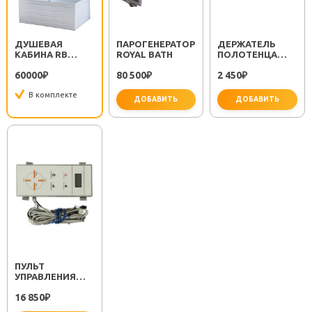
ДУШЕВАЯ
ПАРОГЕНЕРАТОР
ДЕРЖАТЕЛЬ
КАБИНА RB
ROYAL BATH
ПОЛОТЕНЦА
8120BP1-M L
METRA FX-11101
60000
80 500
2 450
₽
₽
₽
В комплекте
ДОБАВИТЬ
ДОБАВИТЬ
не за
ПУЛЬТ
УПРАВЛЕНИЯ
СЕНСОРНЫЙ
16 850
ROYAL BATH
₽