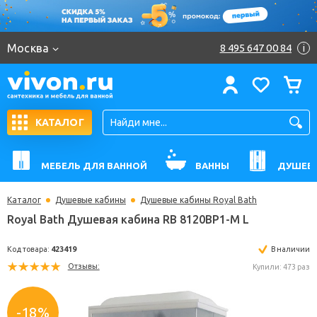
Москва
8 495 647 00 84
i
КАТАЛОГ
МЕБЕЛЬ ДЛЯ ВАННОЙ
ВАННЫ
ДУШЕВ
Каталог
Душевые кабины
Душевые кабины Royal Bath
Royal Bath Душевая кабина RB 8120BP1-M L
Код товара:
423419
В н
Отзывы:
Купили: 
-18%