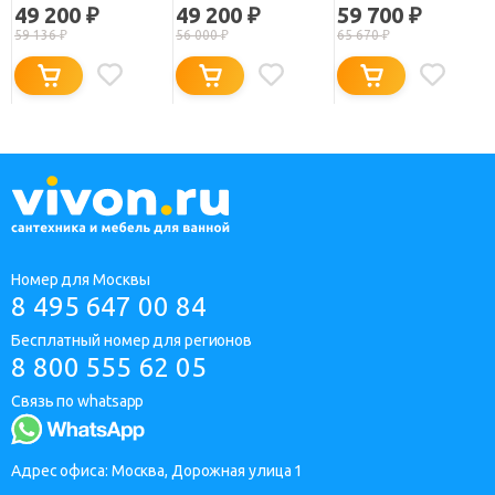
8120BK1-M-CH-R
8120BK1-M-CH-L
ASIMETRAS
49 200
49 200
59 700
₽
₽
₽
59 136
₽
56 000
₽
65 670
₽
Номер для Москвы
8 495 647 00 84
Бесплатный номер для регионов
8 800 555 62 05
Связь по whatsapp
Адрес офиса: Москва, Дорожная улица 1