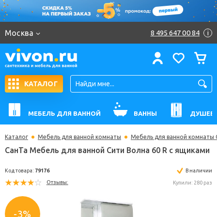
Москва
8 495 647 00 84
i
КАТАЛОГ
МЕБЕЛЬ ДЛЯ ВАННОЙ
ВАННЫ
ДУШЕВ
Каталог
Мебель для ванной комнаты
Мебель для ванной комнаты 
СанТа Мебель для ванной Сити Волна 60 R с ящи
Код товара:
79176
В н
Отзывы:
Купили: 
-3%