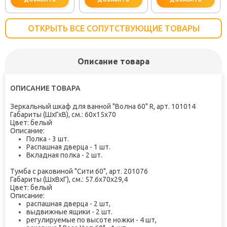
ОТКРЫТЬ ВСЕ СОПУТСТВУЮЩИЕ ТОВАРЫ
Описание товара
важно для установки
не заб
ОПИСАНИЕ ТОВАРА
Зеркальный шкаф для ванной "Волна 60" R, арт. 101014
Габариты (ШхГхВ), см.:
60x15x70
Цвет:
белый
Описание:
Полка - 3 шт.
Распашная дверца - 1 шт.
Вкладная полка - 2 шт.
Тумба с раковиной "Сити 60", арт. 201076
Габариты (ШхВхГ), см.:
57.6x70x29,4
Цвет:
белый
Описание:
распашная дверца - 2 шт,
выдвижные ящики - 2 шт.
регулируемые по высоте ножки - 4 шт,