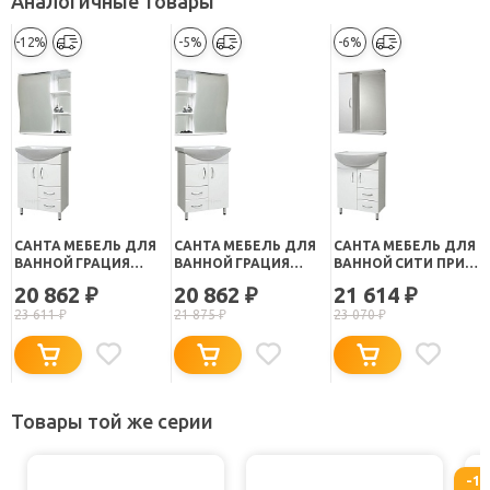
Аналогичные товары
-12%
-5%
-6%
САНТА МЕБЕЛЬ ДЛЯ
САНТА МЕБЕЛЬ ДЛЯ
САНТА МЕБЕЛЬ ДЛЯ
ВАННОЙ ГРАЦИЯ
ВАННОЙ ГРАЦИЯ
ВАННОЙ СИТИ ПРИМА
ВОЛНА 60 L С
ВОЛНА 60 R С
60 С ЯЩИКАМИ
20 862
20 862
21 614
₽
₽
₽
ЯЩИКАМИ
ЯЩИКАМИ
23 611
₽
21 875
₽
23 070
₽
Товары той же серии
-1