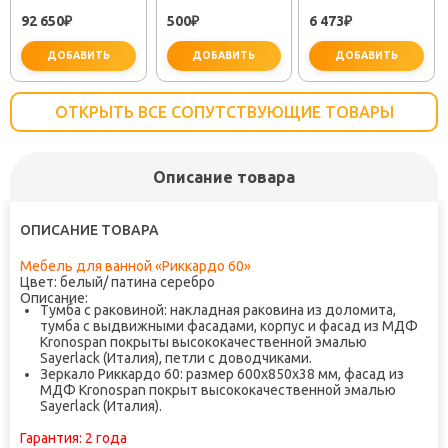
"РИККАРДО 40"
МИНОР
SEMBOKU ХРОМ
92 650
500
6 473
L БЕЛЫЙ
₽
(30718050)
₽
TOK-SEM-1011
₽
ДОБАВИТЬ
ДОБАВИТЬ
ДОБАВИТЬ
ОТКРЫТЬ ВСЕ СОПУТСТВУЮЩИЕ ТОВАРЫ
Описание товара
важно для установки
не заб
ОПИСАНИЕ ТОВАРА
Мебель для ванной «Риккардо 60»
Цвет: белый/ патина серебро
Описание:
Тумба с раковиной: накладная раковина из доломита,
тумба с выдвижными фасадами, корпус и фасад из МДФ
Kronospan покрыты высококачественной эмалью
Sayerlack (Италия), петли с доводчиками.
Зеркало Риккардо 60: размер 600х850х38 мм, фасад из
МДФ Kronospan покрыт высококачественной эмалью
Sayerlack (Италия).
Гарантия:
2 года