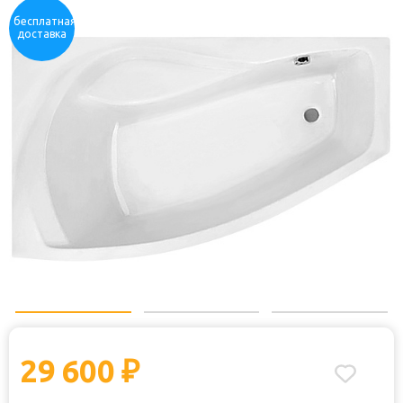
Отзывы:
Купили: 
бесплатная
доставка
29 600
₽