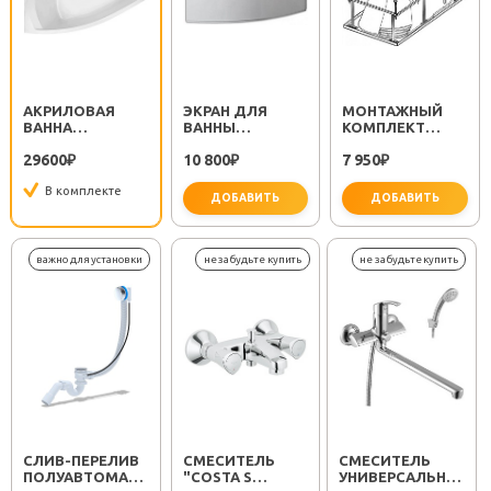
АКРИЛОВАЯ
ЭКРАН ДЛЯ
МОНТАЖНЫЙ
ВАННА
ВАННЫ
КОМПЛЕКТ
МАЙОРКА XL 160
МАЙОРКА XL 160
МАЙОРКА XL
29600
10 800
7 950
L
₽
L
₽
160X95
₽
В комплекте
ДОБАВИТЬ
ДОБАВИТЬ
CЛИВ-ПЕРЕЛИВ
СМЕСИТЕЛЬ
СМЕСИТЕЛЬ
ПОЛУАВТОМАТ
"COSTA S
УНИВЕРСАЛЬНЫЙ