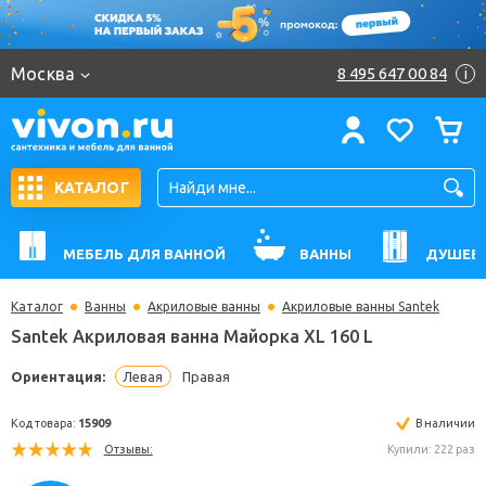
Москва
8 495 647 00 84
i
КАТАЛОГ
МЕБЕЛЬ ДЛЯ ВАННОЙ
ВАННЫ
ДУШЕВ
Каталог
Ванны
Акриловые ванны
Акриловые ванны Santek
Santek Акриловая ванна Майорка XL 160 L
Ориентация:
Левая
Правая
Код товара:
15909
В н