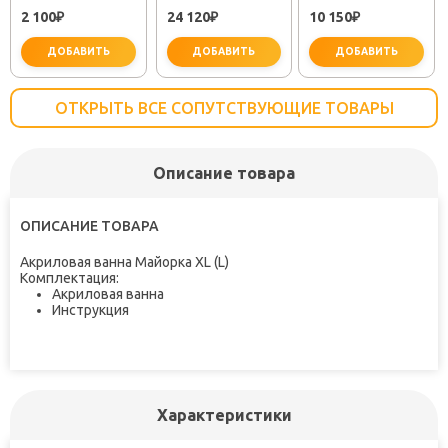
EM311
25483001"
"PLUS STRIKE
2 100
24 120
10 150
₽
₽
LM1151C"
₽
ДОБАВИТЬ
ДОБАВИТЬ
ДОБАВИТЬ
ОТКРЫТЬ ВСЕ СОПУТСТВУЮЩИЕ ТОВАРЫ
Описание товара
важно для установки
не забудьте купить
не заб
ОПИСАНИЕ ТОВАРА
Акриловая ванна Майорка XL (L)
Комплектация:
Акриловая ванна
Инструкция
Характеристики