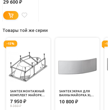
29 600
₽
Товары той же серии
-15%
-1
SANTEK МОНТАЖНЫЙ
SANTEK ЭКРАН ДЛЯ
КОМПЛЕКТ МАЙОРКА
ВАННЫ МАЙОРКА XL
XL 160X95
160 L
1
7 950
₽
10 800
₽
9 360
₽