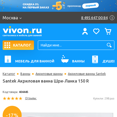
Москва
8 495 647 00 84
i
КАТАЛОГ
МЕБЕЛЬ ДЛЯ ВАННОЙ
ВАННЫ
ДУШЕВ
Каталог
Ванны
Акриловые ванны
Акриловые ванны Santek
Santek Акриловая ванна Шри-Ланка 150 R
Код товара:
404445
Отзывы:
Купили: 
-17%