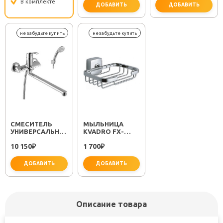
В комплекте
ДОБАВИТЬ
ДОБАВИТЬ
важно для установки
не за
СМЕСИТЕЛЬ
МЫЛЬНИЦА
УНИВЕРСАЛЬНЫЙ
KVADRO FX-
"PLUS STRIKE
61309
10 150
1 700
LM1151C"
₽
₽
ДОБАВИТЬ
ДОБАВИТЬ
Описание товара
не забудьте купить
не забудьте купить