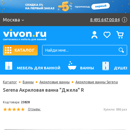
Москва
8 495 647 00 84
i
КАТАЛОГ
МЕБЕЛЬ ДЛЯ ВАННОЙ
ВАННЫ
ДУШЕВ
Каталог
Ванны
Акриловые ванны
Акриловые ванны Serena
Serena Акриловая ванна "Джела" R
Код товара:
23828
Отзывы:
Купили: 