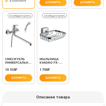
В комплекте
ДОБАВИТЬ
ДОБАВИТЬ
важно для установки
не за
СМЕСИТЕЛЬ
МЫЛЬНИЦА
УНИВЕРСАЛЬНЫЙ
KVADRO FX-
"PLUS STRIKE
61309
10 150
1 700
LM1151C"
₽
₽
ДОБАВИТЬ
ДОБАВИТЬ
Описание товара
не забудьте купить
не забудьте купить