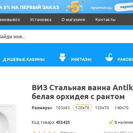
амовывоз
Установка
О магазине
Контакты
ДУШЕВЫЕ КАБИНЫ
УНИТАЗЫ
РАКОВ
ВИЗ Стальная ванна Antik
белая орхидея с рантом
Размеры:
105x65
120x70
130x70
140x70
Код товара:
455425
В наличи