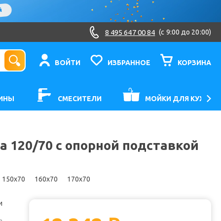
8 495 647 00 84
(c 9:00 до 20:00)
ВОЙТИ
ИЗБРАННОЕ
КОРЗИНА
ИНЫ
СМЕСИТЕЛИ
МОЙКИ ДЛЯ КУХНИ
a 120/70 с опорной подставкой
150x70
160x70
170x70
и