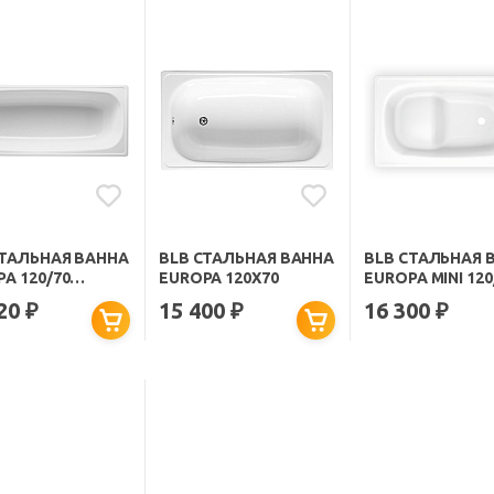
СТАЛЬНАЯ ВАННА
BLB СТАЛЬНАЯ ВАННА
BLB СТАЛЬНАЯ 
A 120/70
EUROPA 120Х70
EUROPA MINI 120
2001 БЕЗ
B2SE22001 СИДЯ
720
15 400
16 300
₽
₽
₽
РЫ
ОПОРАМИ