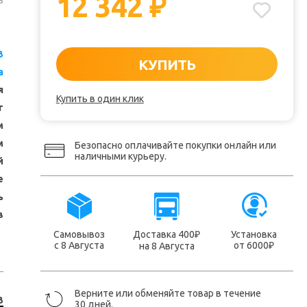
12 342
₽
з
З
КУПИТЬ
a
я
Купить в один клик
т
м
м
Безопасно оплачивайте покупки онлайн или
наличными курьеру.
й
е
ь
в
Самовывоз
Доставка 400
Установка
₽
с 8 Августа
от 6000
на 8 Августа
₽
Верните или обменяйте товар в течение
З
30 дней.