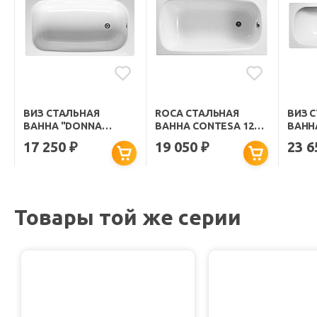
ВИЗ СТАЛЬНАЯ
ROCA СТАЛЬНАЯ
ВИЗ 
ВАННА "DONNA
ВАННА CONTESA 120
ВАННА
VANNA 120" БЕЛАЯ
СМ
БЕЛА
17 250
19 050
23 
₽
₽
ОРХИДЕЯ
Товары той же серии