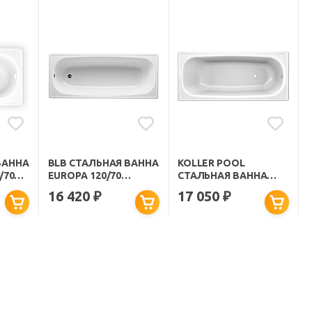
ВАННА
BLB СТАЛЬНАЯ ВАННА
KOLLER POOL
/70
EUROPA 120/70
СТАЛЬНАЯ ВАННА
ЧАЯ С
B20E22001 С
120X70E
16 420
17 050
₽
₽
НОЖКАМИ
S30002523250700