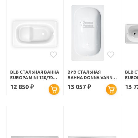
BLB СТАЛЬНАЯ ВАННА
ВИЗ СТАЛЬНАЯ
BLB 
EUROPA MINI 120/70
ВАННА DONNA VANNA
EUROP
B2SE22001 СИДЯЧАЯ
120/70 С ОПОРНОЙ
B20E2
12 850
13 057
13 
₽
₽
БЕЗ ОПОРЫ
ПОДСТАВКОЙ БЕЛАЯ
ОПО
ОРХИДЕЯ