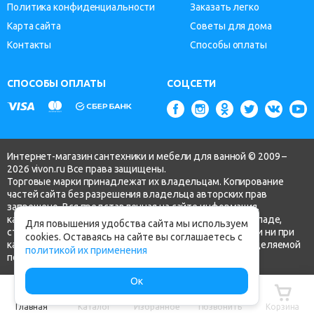
Политика конфиденциальности
Заказать легко
Карта сайта
Советы для дома
Контакты
Способы оплаты
СПОСОБЫ ОПЛАТЫ
СОЦСЕТИ
Интернет-магазин сантехники и мебели для ванной © 2009 –
2026 vivon.ru Все права защищены.
Торговые марки принадлежат их владельцам. Копирование
частей сайта без разрешения владельца авторских прав
запрещено. Вся представленная на сайте информация,
касающаяся технических характеристик, наличия на складе,
Для повышения удобства сайта мы используем
стоимости товаров, носит информационный характер и ни при
cookies. Оставаясь на сайте вы соглашаетесь с
каких условиях не является публичной офертой, определяемой
политикой их применения
положениями ч.2 ст. 437 Гражданского кодекса РФ.
Ок
Главная
Каталог
Избранное
Позвонить
Корзина