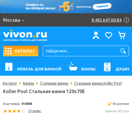
Москва
8 495 647 00 84
i
КАТАЛОГ
МЕБЕЛЬ ДЛЯ ВАННОЙ
ВАННЫ
ДУШЕВ
Каталог
Ванны
Стальные ванны
Стальные ванны Koller Pool
Koller Pool Стальная ванна 120x70E
Код товара:
410848
В н
Отзывы:
Купили: 