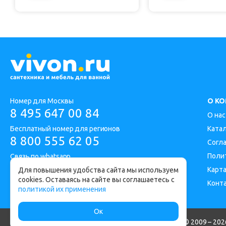
Номер для Москвы
О К
8 495 647 00 84
О нас
Бесплатный номер для регионов
Ката
8 800 555 62 05
Согл
Поли
Связь по whatsapp
Карта
Для повышения удобства сайта мы используем
cookies. Оставаясь на сайте вы соглашаетесь с
Конт
Адрес офиса: Москва, Дорожная улица 1
политикой их применения
Ок
Интернет-магазин сантехники и мебели для ванной © 2009 – 2026