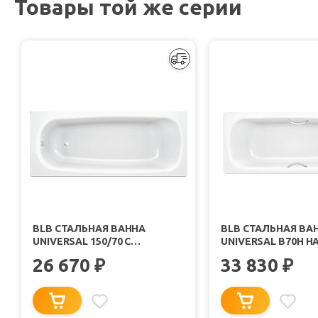
Товары той же серии
BLB СТАЛЬНАЯ ВАННА
BLB СТАЛЬНАЯ ВА
UNIVERSAL 150/70 С
UNIVERSAL B70H H
ШУМОИЗОЛЯЦИЕЙ
170/70 С ШУМОИЗ
26 670
33 830
₽
₽
B50HAH001 БЕЗ ОПОРЫ
БЕЗ ОПОРЫ