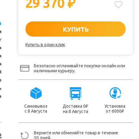
29 370
₽
B
КУПИТЬ
я
т
Купить в один клик
м
м
м
Безопасно оплачивайте покупки онлайн или
наличными курьеру.
й
е
ь
в
Самовывоз
Доставка 0
Установка
₽
с 8 Августа
от 6000
на 8 Августа
₽
Верните или обменяйте товар в течение
B
30 дней.