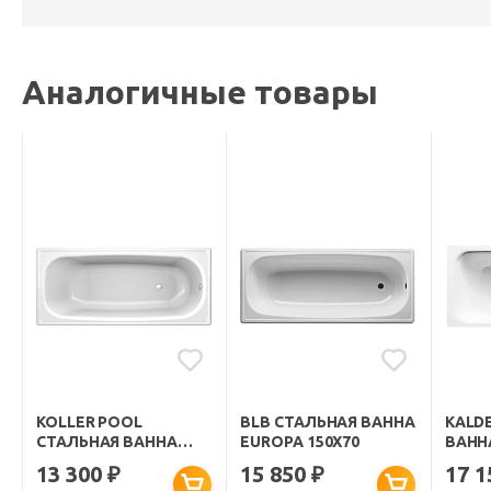
Аналогичные товары
KOLLER POOL
BLB СТАЛЬНАЯ ВАННА
KALD
СТАЛЬНАЯ ВАННА
EUROPA 150Х70
ВАНН
150Х70E
150Х7
13 300
15 850
17 
₽
₽