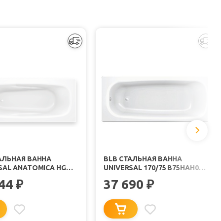
АЛЬНАЯ ВАННА
BLB СТАЛЬНАЯ ВАННА
SAL ANATOMICA HG
UNIVERSAL 170/75 B75HAH001
0/75 B75LAH001 С
БЕЗ ОПОРЫ
244
37 690
₽
₽
ЗОЛЯЦИЕЙ НА
Х APMROS100