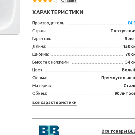
Отзывы
ХАРАКТЕРИСТИКИ
Производитель:
BL
Страна:
Португали
Гарантия:
5 ле
Длина:
150 с
Ширина:
70 с
Высота с ножками:
54 с
Цвет:
Белы
Форма:
Прямоугольны
Материал:
Стал
Объем:
90 литро
все характеристики
Все товары BL