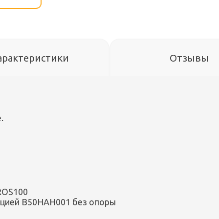
арактеристики
Отзывы
.
ROS100
ляцией B50HAH001 без опоры