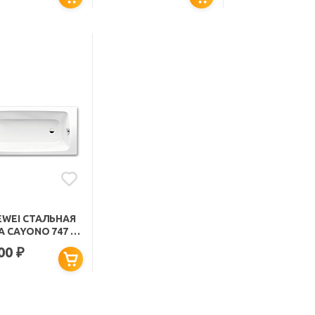
EWEI СТАЛЬНАЯ
 CAYONO 747 С
ЫТИЕМ EASY-
000
₽
N