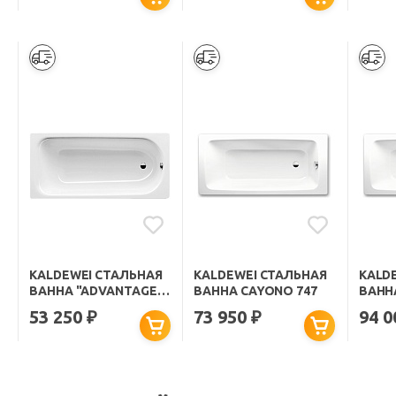
KALDEWEI СТАЛЬНАЯ
KALDEWEI СТАЛЬНАЯ
KALD
ВАННА "ADVANTAGE
ВАННА CAYONO 747
ВАННА
SANIFORM PLUS 361-1"
ПОКР
53 250
73 950
94 
₽
₽
CLEA