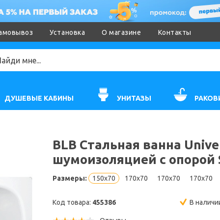
амовывоз
Установка
О магазине
Контакты
ДУШЕВЫЕ КАБИНЫ
УНИТАЗЫ
РАКОВ
BLB Стальная ванна Unive
шумоизоляцией с опорой 
Размеры:
150x70
170x70
170x70
170x70
Код товара:
455386
В наличи