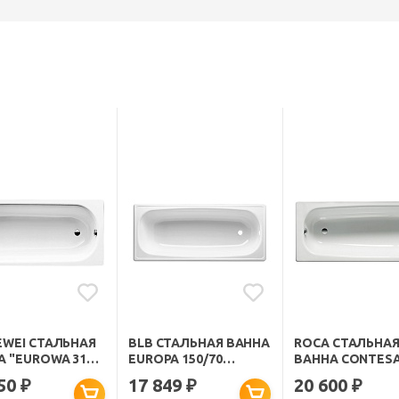
EWEI СТАЛЬНАЯ
BLB СТАЛЬНАЯ ВАННА
ROCA СТАЛЬНА
А "EUROWA 310"
EUROPA 150/70
ВАННА CONTESA
0X39СМ.
B50E22001 С ОПОРОЙ
СМ
150
17 849
20 600
₽
₽
₽
APMSTDBL1