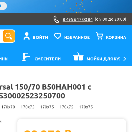
8 495 647 00 84
(c 9:00 до 20:00)
ВОЙТИ
ИЗБРАННОЕ
КОРЗИНА
ИНЫ
СМЕСИТЕЛИ
МОЙКИ ДЛЯ КУХНИ
rsal 150/70 B50HAH001 с
S30002523250700
170x70
170x75
170x75
170x75
170x75
и