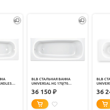
ННА
BLB СТАЛЬНАЯ ВАННА
BLB СТ
ANDLES
UNIVERSAL HG 170/70
UNIVER
ОЛЯЦИЕЙ
B70HAH001 С
B75L 17
36 150
36 
₽
ШУМОИЗОЛЯЦИЕЙ БЕЗ
ШУМОИ
ОПОРЫ
НОЖКА