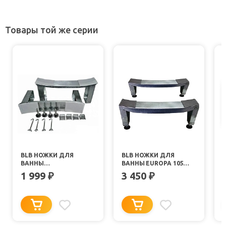
Товары той же серии
BLB НОЖКИ ДЛЯ
BLB НОЖКИ ДЛЯ
ВАННЫ
ВАННЫ EUROPA 105
E
UNIVERSAL/EUROPA/ANATOMICA
MINI
1 999
3 450
₽
₽
APMSTDBL1