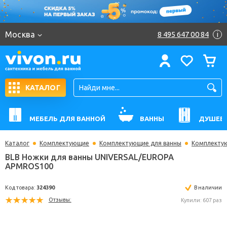
Москва
8 495 647 00 84
i
КАТАЛОГ
МЕБЕЛЬ ДЛЯ ВАННОЙ
ВАННЫ
ДУШЕВ
Каталог
Комплектующие
Комплектующие для ванны
Комплектую
BLB Ножки для ванны UNIVERSAL/EUROPA
APMROS100
Код товара:
324390
В н
Отзывы:
Купили: 