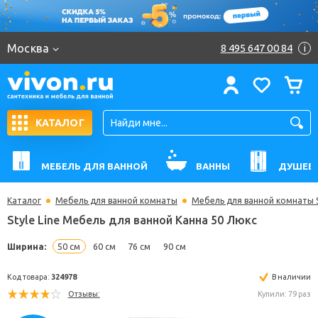
Москва
8 495 647 00 84
i
КАТАЛОГ
МЕБЕЛЬ ДЛЯ ВАННОЙ
ВАННЫ
ДУШЕВ
Каталог
Мебель для ванной комнаты
Мебель для ванной комнаты St
Style Line Мебель для ванной Канна 50 Люкс
Ширина:
50 см
60 см
76 см
90 см
Код товара:
324978
В н