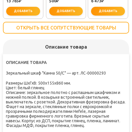
13 765
500
6 473
₽
(30718050)
₽
TOK-SEM-1011
₽
ДОБАВИТЬ
ДОБАВИТЬ
ДОБАВИТЬ
ОТКРЫТЬ ВСЕ СОПУТСТВУЮЩИЕ ТОВАРЫ
Описание товара
важно для установки
не заб
ОПИСАНИЕ ТОВАРА
Зеркальный шкаф "Канна 50/С" — арт. ЛС-00000293
Размеры ШхГхВ: 500х155х860 мм.
Цвет: белый глянец
Описание: зеркальное полотно с распашным шкафчиком и
нижней полкой. В козырьке встроенный светильник,
выключатель с розеткой. Декоративная фрезеровка фасада.
Фацет на зеркале, стеклянные полки с еврокромкой и
прозрачными полкодержателями Hefele, лазерная
гравировка фирменного логотипа. Врезные скрытые
навесы. Корпус из ДСП, покрытие глянец, пленка, ламинат.
Фасады МДФ, покрытие пленка, глянец.