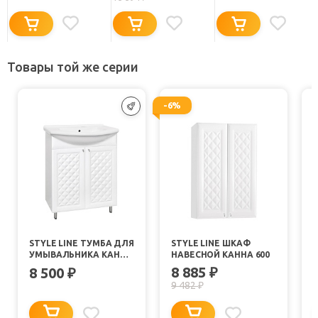
Товары той же серии
-6%
STYLE LINE ТУМБА ДЛЯ
STYLE LINE ШКАФ
УМЫВАЛЬНИКА КАННА
НАВЕСНОЙ КАННА 600
75 ЛЮКС
8 885
8 500
₽
₽
9 482
₽