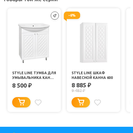
-6%
STYLE LINE ТУМБА ДЛЯ
STYLE LINE ШКАФ
УМЫВАЛЬНИКА КАННА
НАВЕСНОЙ КАННА 600
75 ЛЮКС
8 885
8 500
₽
₽
9 482
₽