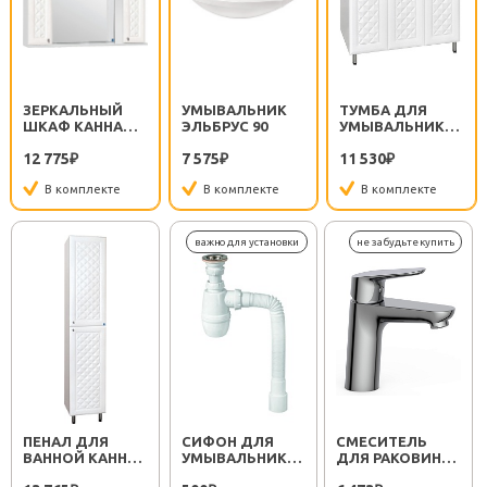
ЗЕРКАЛЬНЫЙ
УМЫВАЛЬНИК
ТУМБА ДЛЯ
ШКАФ КАННА
ЭЛЬБРУС 90
УМЫВАЛЬНИКА
900/С
КАННА 90
12 775
7 575
11 530
₽
₽
₽
В комплекте
В комплекте
В комплекте
ПЕНАЛ ДЛЯ
СИФОН ДЛЯ
СМЕСИТЕЛЬ
ВАННОЙ КАННА
УМЫВАЛЬНИКА
ДЛЯ РАКОВИНЫ
36
МИНОР
SEMBOKU ХРОМ