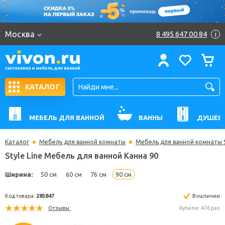
Москва
8 495 647 00 84
i
КАТАЛОГ
МЕБЕЛЬ ДЛЯ ВАННОЙ
ВАННЫ
ДУШЕВ
Каталог
Мебель для ванной комнаты
Мебель для ванной комнаты St
Style Line Мебель для ванной Канна 90
Ширина:
50 см
60 см
76 см
90 см
Код товара:
285847
В н