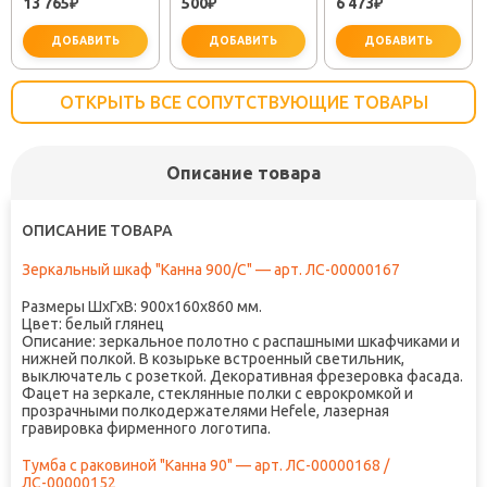
13 765
500
6 473
₽
(30718050)
₽
TOK-SEM-1011
₽
ДОБАВИТЬ
ДОБАВИТЬ
ДОБАВИТЬ
ОТКРЫТЬ ВСЕ СОПУТСТВУЮЩИЕ ТОВАРЫ
Описание товара
важно для установки
не заб
ОПИСАНИЕ ТОВАРА
Зеркальный шкаф "Канна 900/С" — арт. ЛС-00000167
Размеры ШхГхВ: 900х160х860 мм.
Цвет: белый глянец
Описание: зеркальное полотно с распашными шкафчиками и
нижней полкой. В козырьке встроенный светильник,
выключатель с розеткой. Декоративная фрезеровка фасада.
Фацет на зеркале, стеклянные полки с еврокромкой и
прозрачными полкодержателями Hefele, лазерная
гравировка фирменного логотипа.
Тумба с раковиной "Канна 90" — арт. ЛС-00000168 /
ЛС-00000152