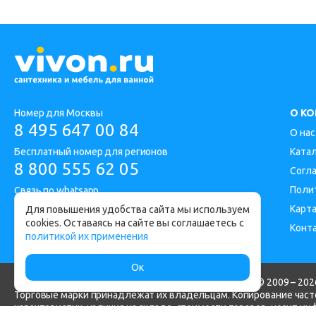
Номер для Москвы
О К
8 495 647 00 84
О нас
Бесплатный номер для регионов
Ката
8 800 555 62 05
Согл
Поли
Связь по whatsapp
Карта
Для повышения удобства сайта мы используем
cookies. Оставаясь на сайте вы соглашаетесь с
Конт
Адрес офиса: Москва, Дорожная улица 1
политикой их применения
Ок
Интернет-магазин сантехники и мебели для ванной © 2009 – 2026
Торговые марки принадлежат их владельцам. Копирование часте
характеристик, наличия на складе, стоимости товаров, носит и