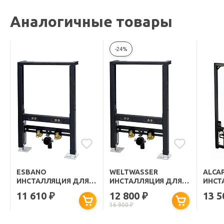
Аналогичные товары
-24%
ESBANO
WELTWASSER
ALCA
ИНСТАЛЛЯЦИЯ ДЛЯ
ИНСТАЛЛЯЦИЯ ДЛЯ
ИНСТ
ПОДВЕСНОГО БИДЕ
БИДЕ AMBERG 500 BD
БИДЕ 
11 610
12 800
13 
₽
₽
FRAM-BD
16 900
₽