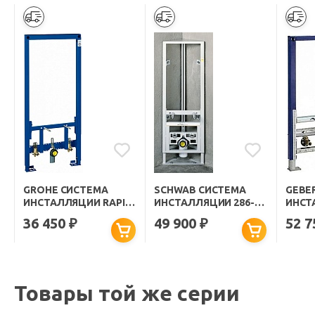
GROHE СИСТЕМА
SCHWAB СИСТЕМА
GEBE
ИНСТАЛЛЯЦИИ RAPID
ИНСТАЛЛЯЦИИ 286-
ИНСТ
SL 38553001
2000 ДЛЯ БИДЕ
БИДЕ
36 450
49 900
52 
₽
₽
111.52
Товары той же серии