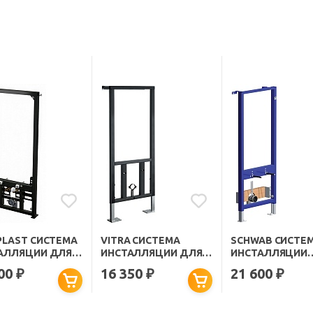
PLAST СИСТЕМА
VITRA СИСТЕМА
SCHWAB СИСТЕ
АЛЛЯЦИИ ДЛЯ
ИНСТАЛЛЯЦИИ ДЛЯ
ИНСТАЛЛЯЦИИ
A105/1200
БИДЕ 780-5820
850.820X_XS ДЛ
500
16 350
21 600
₽
₽
₽
БИДЕ