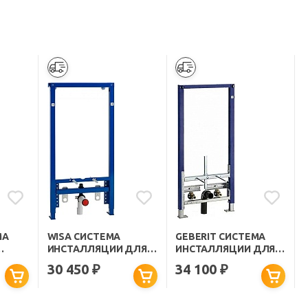
МА
WISA СИСТЕМА
GEBERIT СИСТЕМА
ИНСТАЛЛЯЦИИ ДЛЯ
ИНСТАЛЛЯЦИИ ДЛЯ
Я
БИДЕ EXELLENT XS
БИДЕ DUOFIX
30 450
34 100
₽
₽
111.520.00.1