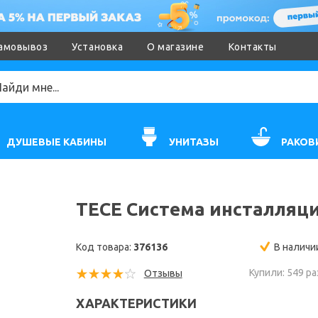
амовывоз
Установка
О магазине
Контакты
ДУШЕВЫЕ КАБИНЫ
УНИТАЗЫ
РАКОВ
TECE Система инсталляции
Код товара:
376136
В наличи
Купили: 549 ра
Отзывы
ХАРАКТЕРИСТИКИ