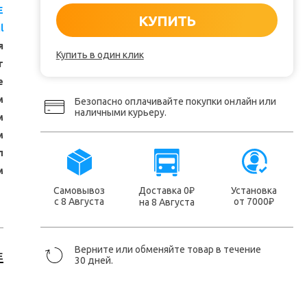
E
КУПИТЬ
l
я
Купить в один клик
т
е
м
Безопасно оплачивайте покупки онлайн или
наличными курьеру.
м
м
л
м
Самовывоз
Доставка 0
Установка
₽
с 8 Августа
от 7000
на 8 Августа
₽
Верните или обменяйте товар в течение
E
30 дней.