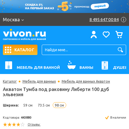
Москва
8 495 647 00 84
i
КАТАЛОГ
МЕБЕЛЬ ДЛЯ ВАННОЙ
ВАННЫ
ДУШЕВ
Каталог
Мебель для ванных
Мебель для ванных Акватон
Акватон Тумба под раковину Либерти 100 дуб
эльвезия
Ширина:
59 см
73.5 см
98 см