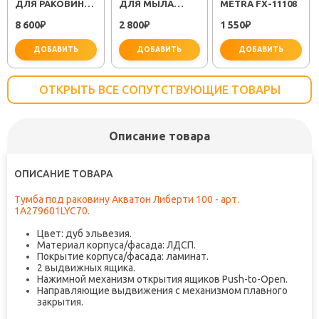
ДЛЯ РАКОВИНЫ
ДЛЯ МЫЛА
METRA FX-11108
RELAX RELAX-
HOTEL FX-
8 600
2 800
1 550
LS2-01-W0 ХРОМ
₽
31012A
₽
₽
ДОБАВИТЬ
ДОБАВИТЬ
ДОБАВИТЬ
ОТКРЫТЬ ВСЕ СОПУТСТВУЮЩИЕ ТОВАРЫ
Описание товара
не забудьте купить
не забудьте купить
не заб
ОПИСАНИЕ ТОВАРА
Тумба под раковину Акватон Либерти 100 - арт.
1A279601LYC70.
Цвет: дуб эльвезия.
Материал корпуса/фасада: ЛДСП.
Покрытие корпуса/фасада: ламинат.
2 выдвижных ящика.
Нажимной механизм открытия ящиков Push-to-Open.
Направляющие выдвижения с механизмом плавного
закрытия.