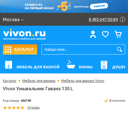
Москва
8 495 647 00 84
i
КАТАЛОГ
МЕБЕЛЬ ДЛЯ ВАННОЙ
ВАННЫ
ДУШЕВ
Каталог
Мебель для ванных
Мебель для ванных Vivon
Vivon Умывальник Гавана 130 L
Код товара:
466798
В н
Отзывы: