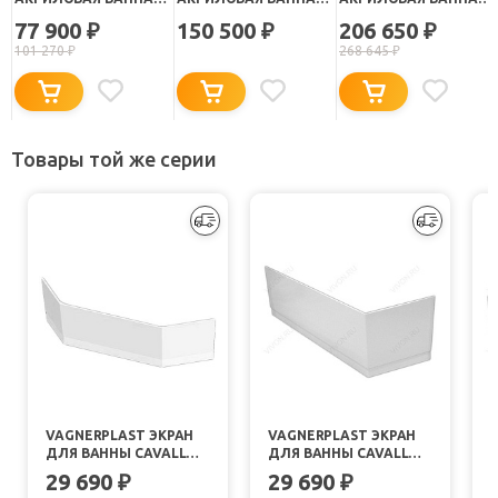
STRING BASIS 160Х70
STRING STANDART
TAMIA OPTIMA 160
77 900
150 500
206 650
₽
₽
₽
160Х70
101 270
₽
268 645
₽
Товары той же серии
VAGNERPLAST ЭКРАН
VAGNERPLAST ЭКРАН
ДЛЯ ВАННЫ CAVALLO
ДЛЯ ВАННЫ CAVALLO L
140 CORNER
(VPPP16001FL3-04)
(
29 690
29 690
₽
₽
(VPPP14002FP3-04)