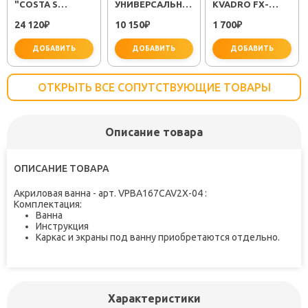
"COSTA S
УНИВЕРСАЛЬНЫЙ
KVADRO FX-
25483001"
"PLUS STRIKE
61309
24 120
10 150
1 700
₽
LM1151C"
₽
₽
ДОБАВИТЬ
ДОБАВИТЬ
ДОБАВИТЬ
ОТКРЫТЬ ВСЕ СОПУТСТВУЮЩИЕ ТОВАРЫ
Описание товара
не забудьте купить
не забудьте купить
не заб
ОПИСАНИЕ ТОВАРА
Акриловая ванна - арт. VPBA167CAV2X-04 :
Комплектация:
Ванна
Инструкция
Каркас и экраны под ванну приобретаются отдельно.
Характеристики