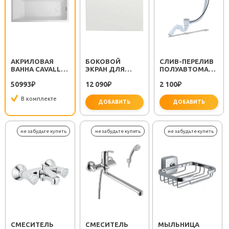
АКРИЛОВАЯ
БОКОВОЙ
CЛИВ-ПЕРЕЛИВ
ВАННА CAVALLO
ЭКРАН ДЛЯ
ПОЛУАВТОМАТ
160
ВАННЫ
EM311
50993
12 090
2 100
₽
VPPA07002EP2-04
₽
₽
70 СМ
В комплекте
ДОБАВИТЬ
ДОБАВИТЬ
важно 
СМЕСИТЕЛЬ
СМЕСИТЕЛЬ
МЫЛЬНИЦА