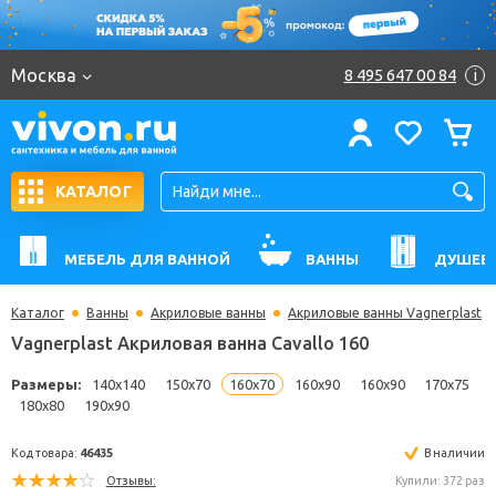
Москва
8 495 647 00 84
i
КАТАЛОГ
МЕБЕЛЬ ДЛЯ ВАННОЙ
ВАННЫ
ДУШЕВ
Каталог
Ванны
Акриловые ванны
Акриловые ванны Vagnerplast
Vagnerplast Акриловая ванна Cavallo 160
Размеры:
140x140
150x70
160x70
160x90
160x90
17
180x80
190x90