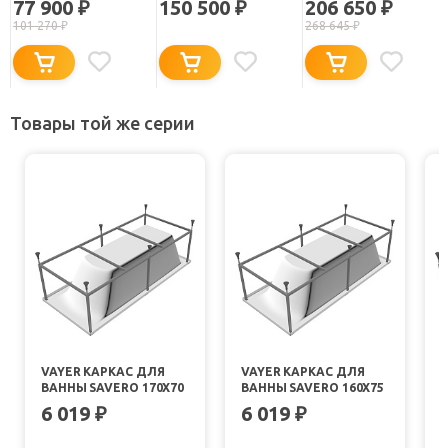
77 900
150 500
206 650
₽
₽
₽
160Х70
101 270
₽
268 645
₽
Товары той же серии
VAYER КАРКАС ДЛЯ
VAYER КАРКАС ДЛЯ
ВАННЫ SAVERO 170X70
ВАННЫ SAVERO 160X75
6 019
6 019
₽
₽