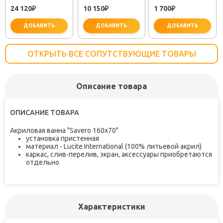
25483001"
"PLUS STRIKE
61309
24 120
10 150
1 700
₽
LM1151C"
₽
₽
ДОБАВИТЬ
ДОБАВИТЬ
ДОБАВИТЬ
ОТКРЫТЬ ВСЕ СОПУТСТВУЮЩИЕ ТОВАРЫ
Описание товара
не забудьте купить
не забудьте купить
не заб
ОПИСАНИЕ ТОВАРА
Акриловая ванна "Savero 160x70"
установка пристенная
материал - Lucite International (100% литьевой акрил)
каркас, слив-перелив, экран, аксессуары приобретаются
отдельно
Характеристики