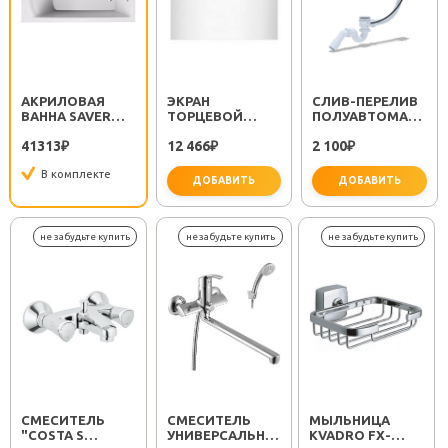
АКРИЛОВАЯ
ЭКРАН
CЛИВ-ПЕРЕЛИВ
ВАННА SAVERO
ТОРЦЕВОЙ
ПОЛУАВТОМАТ
160X70
SAVERO 70
EM311
41313
12 466
2 100
₽
₽
₽
В комплекте
ДОБАВИТЬ
ДОБАВИТЬ
важно 
СМЕСИТЕЛЬ
СМЕСИТЕЛЬ
МЫЛЬНИЦА
"COSTA S
УНИВЕРСАЛЬНЫЙ
KVADRO FX-