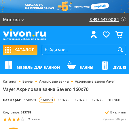
Москва
8 495 647 00 84
i
КАТАЛОГ
МЕБЕЛЬ ДЛЯ ВАННОЙ
ВАННЫ
ДУШЕВ
Каталог
Ванны
Акриловые ванны
Акриловые ванны Vayer
Vayer Акриловая ванна Savero 160x70
Размеры:
150x70
160x70
160x75
170x70
170x75
180
Код товара:
313781
В н