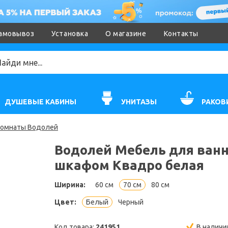
амовывоз
Установка
О магазине
Контакты
ДУШЕВЫЕ КАБИНЫ
УНИТАЗЫ
РАКОВ
комнаты Водолей
Водолей Мебель для ванн
шкафом Квадро белая
Ширина:
60 см
70 см
80 см
Цвет:
Белый
Черный
Код товара:
241951
В наличи