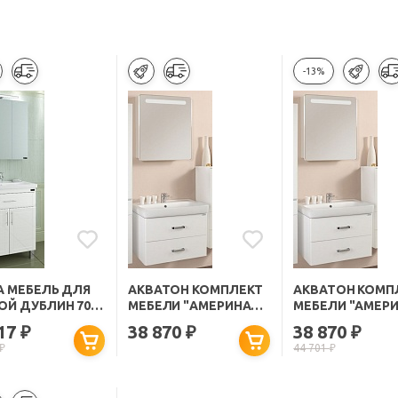
-13%
А МЕБЕЛЬ ДЛЯ
АКВАТОН КОМПЛЕКТ
АКВАТОН КОМП
ОЙ ДУБЛИН 70,
МЕБЕЛИ "АМЕРИНА
МЕБЕЛИ "АМЕР
, СВЕТ
70" R
70" L
417
38 870
38 870
₽
₽
₽
₽
44 701
₽