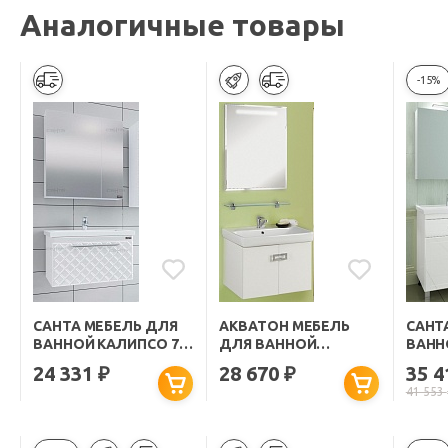
Аналогичные товары
-15%
САНТА МЕБЕЛЬ ДЛЯ
АКВАТОН МЕБЕЛЬ
САНТ
ВАННОЙ КАЛИПСО 70
ДЛЯ ВАННОЙ
ВАНН
ПОДВЕСНАЯ
"ОПТИМА 70" БЕЛАЯ
ЯЩИК
24 331
28 670
35 
₽
₽
41 553