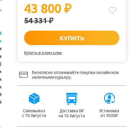
43 800
₽
з
54 331
₽
й
КУПИТЬ
о
я
Купить в один клик
а
)
м
Безопасно оплачивайте покупки онлайн или
наличными курьеру.
м
м
й
й
Самовывоз
Доставка 0
Установка
₽
с 10 Августа
от 4500
на 10 Августа
₽