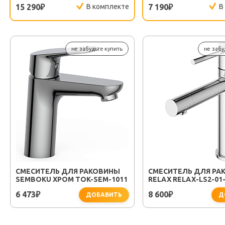
15 290
В комплекте
7 190
В
₽
₽
не забудьте купить
не забу
СМЕСИТЕЛЬ ДЛЯ РАКОВИНЫ
СМЕСИТЕЛЬ ДЛЯ РА
SEMBOKU ХРОМ TOK-SEM-1011
RELAX RELAX-LS2-01
6 473
8 600
₽
₽
ДОБАВИТЬ
Д