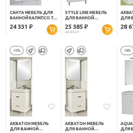
САНТА МЕБЕЛЬ ДЛЯ
STYLE LINE МЕБЕЛЬ
АКВА
ВАННОЙ КАЛИПСО 70
ДЛЯ ВАННОЙ
ДЛЯ 
ПОДВЕСНАЯ
СТАНДАРТ №23 70
"ОПТ
24 331
25 385
28 
₽
₽
28 952
₽
-10%
-18%
АКВАТОН МЕБЕЛЬ
АКВАТОН МЕБЕЛЬ
AQUA
ДЛЯ ВАННОЙ
ДЛЯ ВАННОЙ
ДЛЯ 