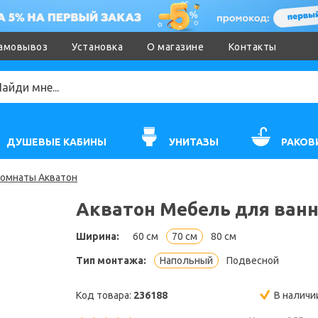
амовывоз
Установка
О магазине
Контакты
ДУШЕВЫЕ КАБИНЫ
УНИТАЗЫ
РАКОВ
комнаты Акватон
Акватон Мебель для ванн
Ширина:
60 см
70 см
80 см
Тип монтажа:
Напольный
Подвесной
Код товара:
236188
В наличи