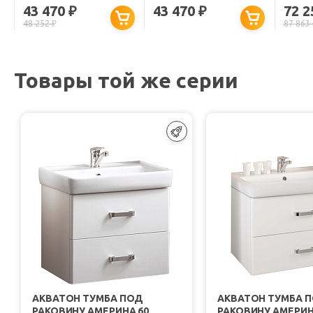
"АМЕРИНА 70 Н"
"АМЕРИНА 70 Н"
"ЛАТИ
43 470
43 470
72 
₽
₽
БЕЛАЯ L
БЕЛАЯ R
(1801
48 252
₽
87 863
Товары той же серии
АКВАТОН ТУМБА ПОД
АКВАТОН ТУМБА 
РАКОВИНУ АМЕРИНА 60
РАКОВИНУ АМЕРИН