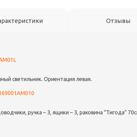
арактеристики
Отзывы
2AM01L
нный светильник. Ориентация левая.
A169001AM010
водчики, ручка – 3, ящики – 3, раковина "Тигода" 70