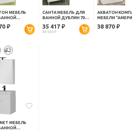
ТОН МЕБЕЛЬ
САНТА МЕБЕЛЬ ДЛЯ
АКВАТОН КОМП
ВАННОЙ
ВАННОЙ ДУБЛИН 70,
МЕБЕЛИ "АМЕР
ИМА 70" БЕЛАЯ
ЯЩИК, СВЕТ
70" R
670
35 417
38 870
₽
₽
₽
41 553
₽
NET МЕБЕЛЬ
ВАННОЙ