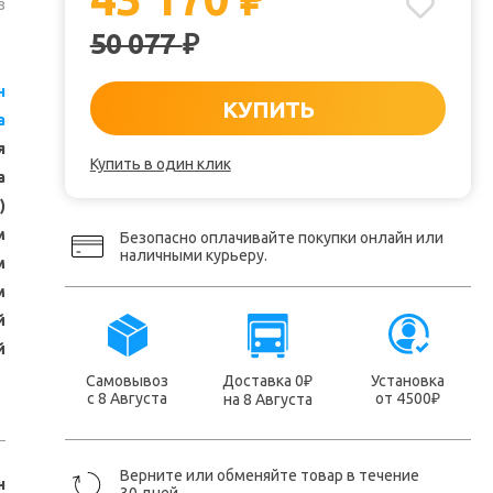
₽
з
50 077
₽
н
КУПИТЬ
а
я
Купить в один клик
а
)
м
Безопасно оплачивайте покупки онлайн или
наличными курьеру.
м
м
й
й
Самовывоз
Доставка 0
Установка
₽
с 8 Августа
от 4500
на 8 Августа
₽
Верните или обменяйте товар в течение
н