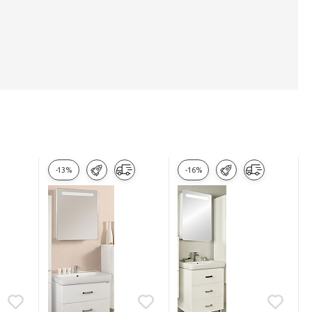
-13%
-16%