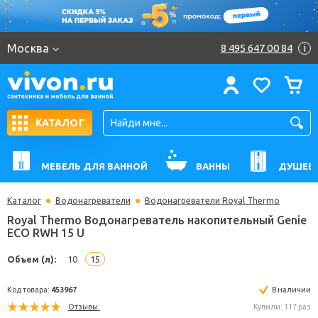
Москва
8 495 647 00 84
i
КАТАЛОГ
МЕБЕЛЬ ДЛЯ ВАННОЙ
ВАННЫ
ДУШЕВ
Каталог
Водонагреватели
Водонагреватели Royal Thermo
Royal Thermo Водонагреватель накопительный G
ECO RWH 15 U
Объем (л):
10
15