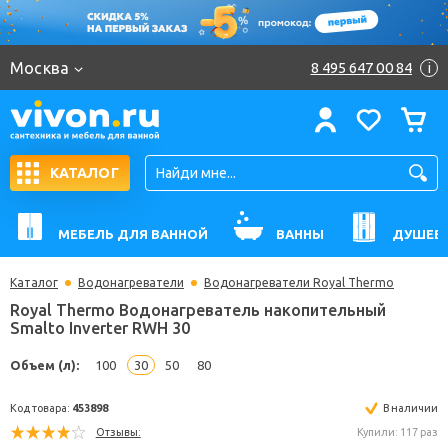
Москва
8 495 647 00 84
i
КАТАЛОГ
МЕБЕЛЬ ДЛЯ ВАННОЙ
ВАННЫ
ДУШЕВ
Каталог
Водонагреватели
Водонагреватели Royal Thermo
Royal Thermo Водонагреватель накопительный
Smalto Inverter RWH 30
Объем (л):
100
30
50
80