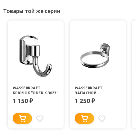
Товары той же серии
WASSERKRAFT
WASSERKRAFT
КРЮЧОК "ODER K-3023"
ЗАПАСНОЙ
ДЕРЖАТЕЛЬ ЩЕТКИ
"
1 150
1 250
₽
₽
ДЛЯ УНИТАЗА ODER
C173