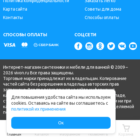
Политика конфиденциальности
Заказать легко
Карта сайта
Советы для дома
Контакты
Способы оплаты
СПОСОБЫ ОПЛАТЫ
СОЦСЕТИ
Интернет-магазин сантехники и мебели для ванной © 2009 –
2026 vivon.ru Все права защищены.
Торговые марки принадлежат их владельцам. Копирование
частей сайта без разрешения владельца авторских прав
запрещено. Вся представленная на сайте информация,
касающаяся технических характеристик, наличия на складе,
Для повышения удобства сайта мы используем
стоимости товаров, носит информационный характер и ни при
cookies. Оставаясь на сайте вы соглашаетесь с
каких условиях не является публичной офертой, определяемой
политикой их применения
положениями ч.2 ст. 437 Гражданского кодекса РФ.
Ок
Главная
Каталог
Избранное
Позвонить
Корзина