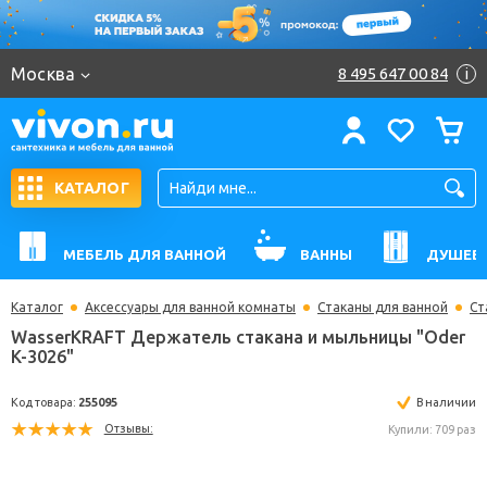
Москва
8 495 647 00 84
i
КАТАЛОГ
МЕБЕЛЬ ДЛЯ ВАННОЙ
ВАННЫ
ДУШЕВ
Каталог
Аксессуары для ванной комнаты
Стаканы для ванной
Ст
WasserKRAFT Держатель стакана и мыльницы "O
K-3026"
Код товара:
255095
В н
Отзывы:
Купили: 