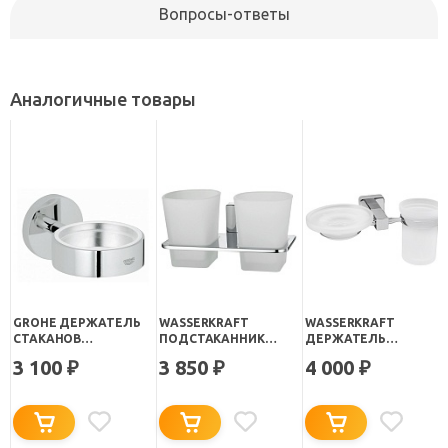
Вопросы-ответы
Аналогичные товары
GROHE ДЕРЖАТЕЛЬ
WASSERKRAFT
WASSERKRAFT
СТАКАНОВ
ПОДСТАКАННИК
ДЕРЖАТЕЛЬ
ESSENTIALS 40369000
ДВОЙНОЙ "LEINE K-
СТАКАНА И
3 100
3 850
4 000
₽
₽
₽
5028D"
МЫЛЬНИЦЫ "LIPPE K-
6526"