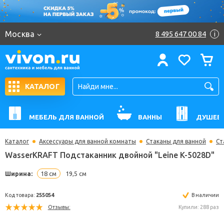
Москва
8 495 647 00 84
i
КАТАЛОГ
МЕБЕЛЬ ДЛЯ ВАННОЙ
ВАННЫ
ДУШЕВ
Каталог
Аксессуары для ванной комнаты
Стаканы для ванной
Ст
WasserKRAFT Подстаканник двойной "Leine K-502
Ширина:
18 см
19,5 см
Код товара:
255054
В н