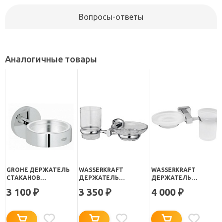
Вопросы-ответы
Аналогичные товары
GROHE ДЕРЖАТЕЛЬ
WASSERKRAFT
WASSERKRAFT
СТАКАНОВ
ДЕРЖАТЕЛЬ
ДЕРЖАТЕЛЬ
ESSENTIALS 40369000
СТАКАНА И
СТАКАНА И
3 100
3 350
4 000
₽
₽
₽
МЫЛЬНИЦЫ "ODER K-
МЫЛЬНИЦЫ "LIPPE K-
3026"
6526"