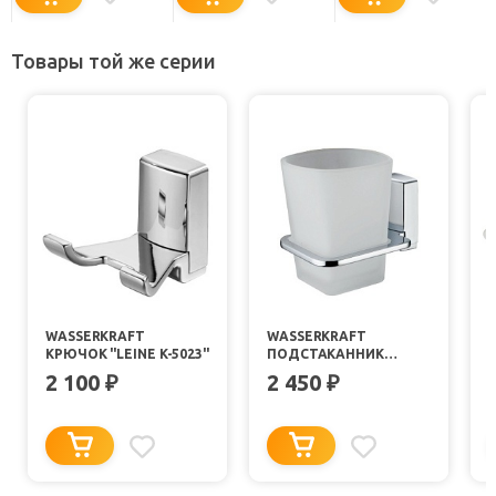
Товары той же серии
WASSERKRAFT
WASSERKRAFT
КРЮЧОК "LEINE K-5023"
ПОДСТАКАННИК
ОДИНАРНЫЙ "LEINE K-
2 100
2 450
₽
₽
5028"
5