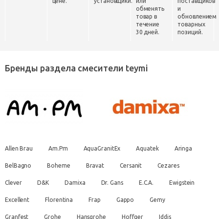
цене.
установщики.
или
поставщиков
обменять
и
товар в
обновлением
течение
товарных
30 дней.
позиций.
Бренды раздела смесители teymi
Allen Brau
Am.Pm
AquaGranitEx
Aquatek
Aringa
BelBagno
Boheme
Bravat
Cersanit
Cezares
Clever
D&K
Damixa
Dr. Gans
E.C.A.
Ewigstein
Excellent
Florentina
Frap
Gappo
Gemy
Granfest
Grohe
Hansgrohe
Hoffger
Iddis