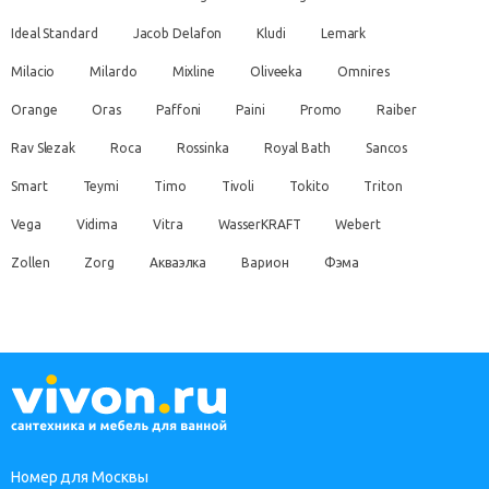
Ideal Standard
Jacob Delafon
Kludi
Lemark
Milacio
Milardo
Mixline
Oliveeka
Omnires
Orange
Oras
Paffoni
Paini
Promo
Raiber
Rav Slezak
Roca
Rossinka
Royal Bath
Sancos
Smart
Teymi
Timo
Tivoli
Tokito
Triton
Vega
Vidima
Vitra
WasserKRAFT
Webert
Zollen
Zorg
Акваэлка
Варион
Фэма
Номер для Москвы