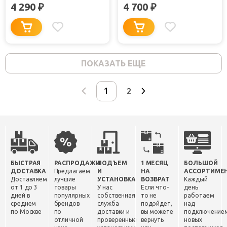
4 290
4 700
₽
₽
ПОКАЗАТЬ ЕЩЕ
2
БЫСТРАЯ
РАСПРОДАЖИ
ПОДЪЕМ
1 МЕСЯЦ
БОЛЬШОЙ
ДОСТАВКА
Предлагаем
И
НА
АССОРТИМЕ
Доставляем
лучшие
УСТАНОВКА
ВОЗВРАТ
Каждый
от 1 до 3
товары
У нас
Если что-
день
дней в
популярных
собственная
то не
работаем
среднем
брендов
служба
подойдет,
над
по Москве
по
доставки и
вы можете
подключение
отличной
проверенные
вернуть
новых