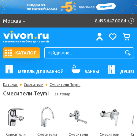
Москва
8 495 647 00 84
i
КАТАЛОГ
МЕБЕЛЬ ДЛЯ ВАННОЙ
ВАННЫ
ДУШЕВ
Каталог
Смесители
Смесители Teymi
Смесители Teymi
31 товар
Смесители
Смесители
Смесители
Смесители
См