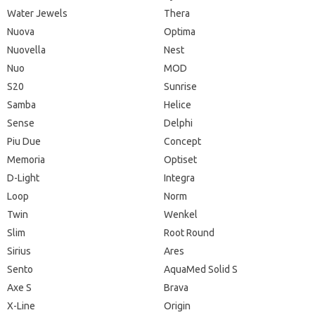
Water Jewels
Thera
Nuova
Optima
Nuovella
Nest
Nuo
MOD
S20
Sunrise
Samba
Helice
Sense
Delphi
Piu Due
Concept
Memoria
Optiset
D-Light
Integra
Loop
Norm
Twin
Wenkel
Slim
Root Round
Sirius
Ares
Sento
AquaMed Solid S
Axe S
Brava
X-Line
Origin