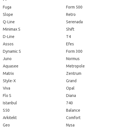
Fuga
Form 500
Slope
Retro
Q-Line
Serenada
Minimax S
Shift
D-Line
T4
Assos
Efes
Dynamic S
Form 300
Juno
Normus
Aquasee
Metropole
Matrix
Zentrum
Style-X
Grand
Viva
Opal
Flo S
Diana
Istanbul
740
S50
Balance
Arkitekt
Comfort
Geo
Nysa