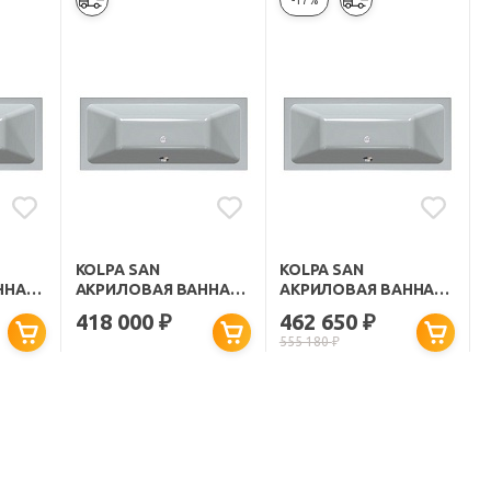
-17%
KOLPA SAN
KOLPA SAN
ННА
АКРИЛОВАЯ ВАННА
АКРИЛОВАЯ ВАННА
ELEKTRA MAGIC
ELEKTRA SPECIAL
418 000
462 650
₽
₽
170X80
170X75
555 180
₽