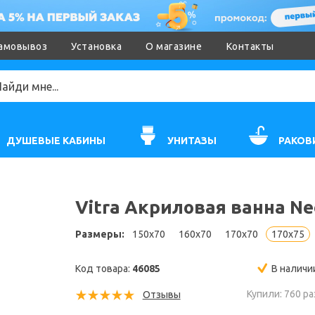
амовывоз
Установка
О магазине
Контакты
ДУШЕВЫЕ КАБИНЫ
УНИТАЗЫ
РАКОВ
Vitra Акриловая ванна Ne
Размеры:
150x70
160x70
170x70
170x75
Код товара:
46085
В наличи
Купили: 760 ра
Отзывы