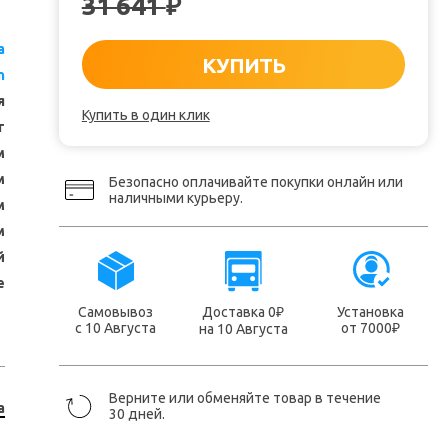
31 641
₽
a
КУПИТЬ
n
я
Купить в один клик
т
м
м
Безопасно оплачивайте покупки онлайн или
наличными курьеру.
м
м
й
е
Самовывоз
Доставка 0
Установка
₽
с 10 Августа
от 7000
на 10 Августа
₽
Верните или обменяйте товар в течение
a
30 дней.