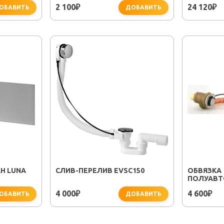
2 100
24 120
₽
₽
ОБАВИТЬ
ДОБАВИТЬ
Н LUNA
CЛИВ-ПЕРЕЛИВ EVSC150
ОБВЯЗКА
ПОЛУАВТ
(СЛИВ/ПЕ
4 000
4 600
₽
₽
ОБАВИТЬ
ДОБАВИТЬ