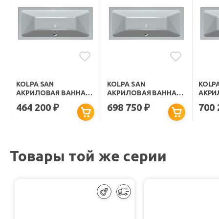
KOLPA SAN
KOLPA SAN
KOLP
АКРИЛОВАЯ ВАННА
АКРИЛОВАЯ ВАННА
АКРИ
ELEKTRA SPECIAL
ELEKTRA LUXUS
ELEK
464 200
698 750
700
₽
₽
170X80
170X75
170X8
Товары той же серии