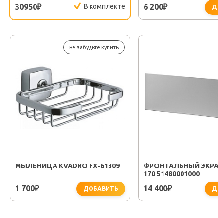
30950
В комплекте
6 200
₽
₽
Д
не забудьте купить
МЫЛЬНИЦА KVADRO FX-61309
ФРОНТАЛЬНЫЙ ЭКРА
170 51480001000
1 700
14 400
₽
₽
ДОБАВИТЬ
Д