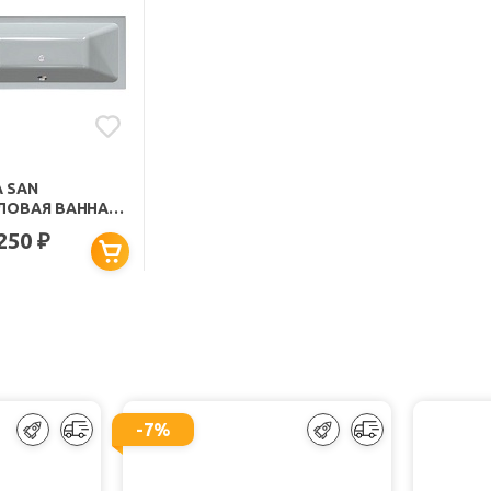
A SAN
ЛОВАЯ ВАННА
TRA LUXUS
 250
₽
0
-7%