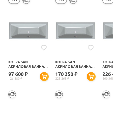
-23%
-25%
-13%
KOLPA SAN
KOLPA SAN
KOLP
АКРИЛОВАЯ ВАННА
АКРИЛОВАЯ ВАННА
АКРИ
ELEKTRA BASIS 170X80
ELEKTRA STANDART
ELEK
97 600
170 350
226
₽
₽
170X80
170X8
126 880
₽
228 269
₽
260 36