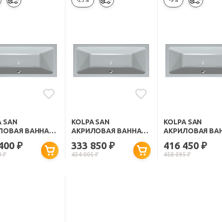
-23%
-9%
A SAN
KOLPA SAN
KOLPA SAN
ЛОВАЯ ВАННА
АКРИЛОВАЯ ВАННА
АКРИЛОВАЯ ВА
TRA OPTIMA
ELEKTRA SUPERIOR
ELEKTRA MAGIC
 400
333 850
416 450
₽
₽
₽
0
170X80
170X75
0
₽
434 005
₽
458 095
₽