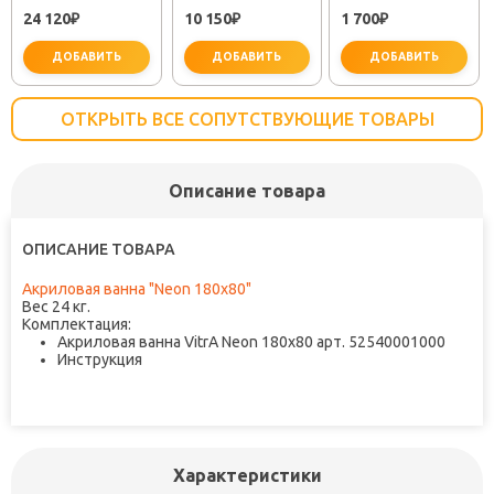
25483001"
"PLUS STRIKE
61309
24 120
10 150
1 700
₽
LM1151C"
₽
₽
ДОБАВИТЬ
ДОБАВИТЬ
ДОБАВИТЬ
ОТКРЫТЬ ВСЕ СОПУТСТВУЮЩИЕ ТОВАРЫ
Описание товара
не забудьте купить
не забудьте купить
не заб
ОПИСАНИЕ ТОВАРА
Акриловая ванна "Neon 180x80"
Вес 24 кг.
Комплектация:
Акриловая ванна VitrA Neon 180x80 арт. 52540001000
Инструкция
Характеристики