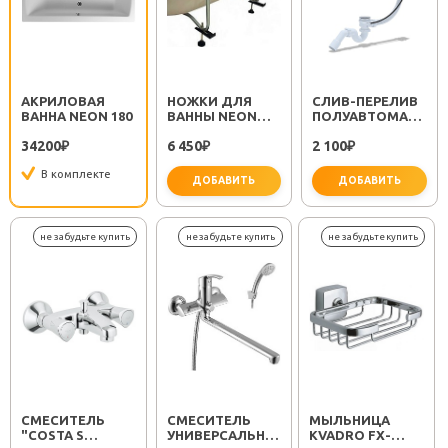
АКРИЛОВАЯ
НОЖКИ ДЛЯ
CЛИВ-ПЕРЕЛИВ
ВАННА NEON 180
ВАННЫ NEON
ПОЛУАВТОМАТ
59990584000
EM311
34200
6 450
2 100
₽
₽
₽
В комплекте
ДОБАВИТЬ
ДОБАВИТЬ
важно 
СМЕСИТЕЛЬ
СМЕСИТЕЛЬ
МЫЛЬНИЦА
"COSTA S
УНИВЕРСАЛЬНЫЙ
KVADRO FX-