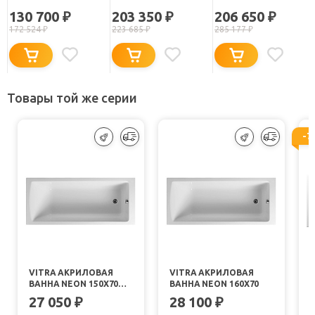
EROICA BASIS
EROICA STANDART
EROICA AIR
130 700
203 350
206 650
₽
₽
₽
172 524
₽
223 685
₽
285 177
₽
Товары той же серии
-7
VITRA АКРИЛОВАЯ
VITRA АКРИЛОВАЯ
ВАННА NEON 150X70
ВАННА NEON 160X70
52510001000
27 050
28 100
₽
₽