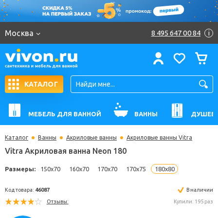
Москва
8 495 647 00 84
i
КАТАЛОГ
МЕБЕЛЬ ДЛЯ ВАННОЙ
ВАННЫ
ДУШЕВ
Каталог
Ванны
Акриловые ванны
Акриловые ванны Vitra
Vitra Акриловая ванна Neon 180
Размеры:
150x70
160x70
170x70
170x75
180x80
Код товара:
46087
В н