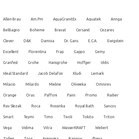
Allen Brau
Am.Pm
AquaGranitEx
Aquatek
Aringa
BelBagno
Boheme
Bravat
Cersanit
Cezares
Clever
D&K
Damixa
Dr. Gans
E.C.A.
Ewigstein
Excellent
Florentina
Frap
Gappo
Gemy
Granfest
Grohe
Hansgrohe
Hoffger
Iddis
Ideal Standard
Jacob Delafon
Kludi
Lemark
Milacio
Milardo
Mixline
Oliveeka
Omnires
Orange
Oras
Paffoni
Paini
Promo
Raiber
Rav Slezak
Roca
Rossinka
Royal Bath
Sancos
Smart
Teymi
Timo
Tivoli
Tokito
Triton
Vega
Vidima
Vitra
WasserKRAFT
Webert
Zollen
Zorg
Акваэлка
Варион
Фэма