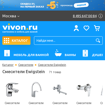
Москва
8 495 647 00 84
i
КАТАЛОГ
МЕБЕЛЬ ДЛЯ ВАННОЙ
ВАННЫ
ДУШЕВ
Каталог
Смесители
Смесители Ewigstein
Смесители Ewigstein
71 товар
Смесители
Смесители
Смесители
Смесители
См