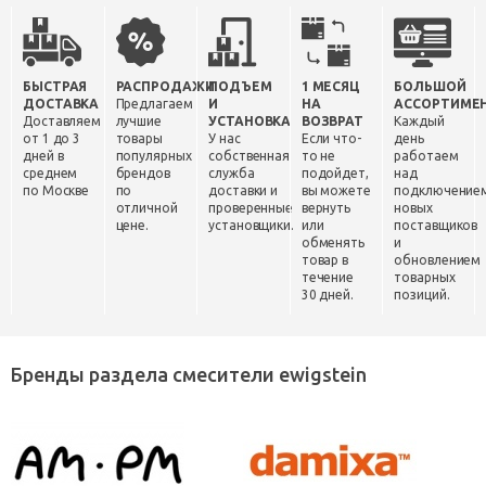
БЫСТРАЯ
РАСПРОДАЖИ
ПОДЪЕМ
1 МЕСЯЦ
БОЛЬШОЙ
ДОСТАВКА
Предлагаем
И
НА
АССОРТИМЕ
Доставляем
лучшие
УСТАНОВКА
ВОЗВРАТ
Каждый
от 1 до 3
товары
У нас
Если что-
день
дней в
популярных
собственная
то не
работаем
среднем
брендов
служба
подойдет,
над
по Москве
по
доставки и
вы можете
подключение
отличной
проверенные
вернуть
новых
цене.
установщики.
или
поставщиков
обменять
и
товар в
обновлением
течение
товарных
30 дней.
позиций.
Бренды раздела смесители ewigstein