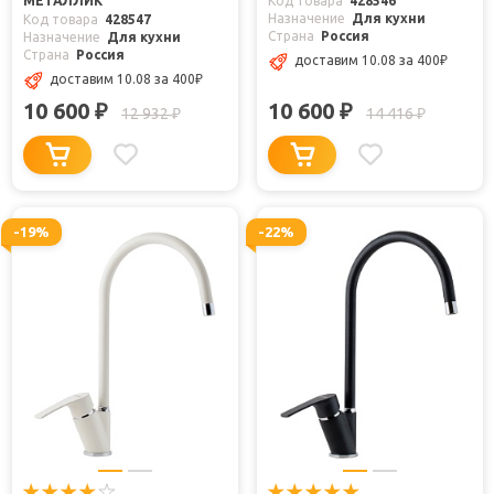
МЕТАЛЛИК
Код товара
428546
Назначение
Для кухни
Код товара
428547
Страна
Россия
Назначение
Для кухни
Страна
Россия
доставим 10.08
за 400
₽
доставим 10.08
за 400
₽
10 600
10 600
₽
₽
12 932
14 416
₽
₽
-19%
-22%