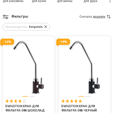
для раковины
для кухни
для ванны
для душа
дл
Фильтры
Сначала
дешевле
Производитель:
Ewigstein
-12%
-19%
EWIGSTEIN КРАН ДЛЯ
EWIGSTEIN КРАН ДЛЯ
ФИЛЬТРА 09В ШОКОЛАД
ФИЛЬТРА 09В ЧЕРНЫЙ