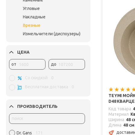
Каменные
Угловые
Накладные
Врезные
Измельчители (диспоузеры)
ЦЕНА
от
до
Со скидкой
0
Бесплатная доставка
0
TEYMI МОЙК
D48 КВАРЦ
ПРОИЗВОДИТЕЛЬ
Код товара
Материал
К
Ширина
48 с
Длина
48 см
доставим
Dr. Gans
171