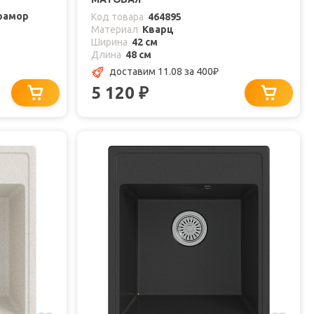
рамор
Код товара
464895
Материал
Кварц
Ширина
42 см
Длина
48 см
доставим 11.08
за 400
₽
5 120
₽