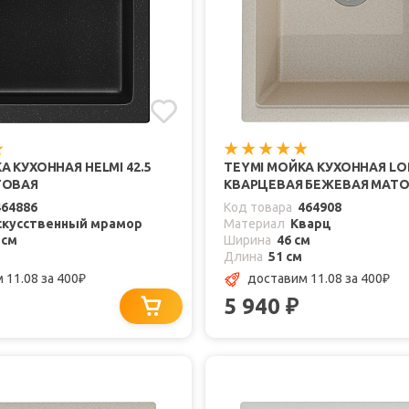
А КУХОННАЯ HELMI 42.5
TEYMI МОЙКА КУХОННАЯ LORI
ТОВАЯ
КВАРЦЕВАЯ БЕЖЕВАЯ МАТ
464886
Код товара
464908
скусственный мрамор
Материал
Кварц
 см
Ширина
46 см
Длина
51 см
 11.08
за 400
доставим 11.08
за 400
₽
₽
5 940
₽