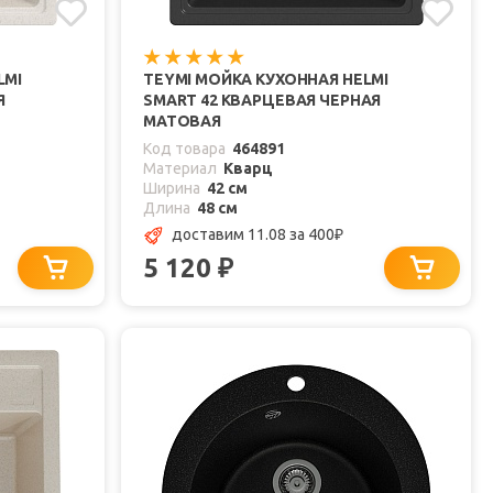
LMI
TEYMI МОЙКА КУХОННАЯ HELMI
Я
SMART 42 КВАРЦЕВАЯ ЧЕРНАЯ
МАТОВАЯ
Код товара
464891
Материал
Кварц
Ширина
42 см
Длина
48 см
доставим 11.08
за 400
₽
5 120
₽