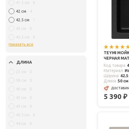
41.5 см
0
42 см
4
42.5 см
1
43 см
0
43.5 см
0
показать все
TEYMI МОЙК
ЧЕРНАЯ МА
ДЛИНА
Код товара
Материал
И
23 см
0
Ширина
42.5
38 см
0
Длина
50 см
доставим
40 см
0
5 390
₽
42 см
0
43 см
0
43.5 см
0
44 см
0