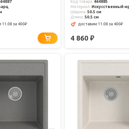
464887
Код товара
464885
варц
Материал
Искусственный м
м
Ширина
50.5 см
Длина
50.5 см
 11.08
за 400
доставим 11.08
за 400
₽
₽
4 860
₽