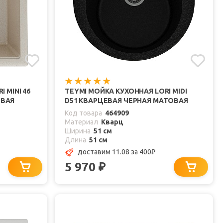
 MINI 46
TEYMI МОЙКА КУХОННАЯ LORI MIDI
ОВАЯ
D51 КВАРЦЕВАЯ ЧЕРНАЯ МАТОВАЯ
Код товара
464909
Материал
Кварц
Ширина
51 см
Длина
51 см
доставим 11.08
за 400
₽
5 970
₽