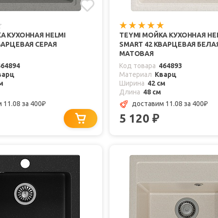
А КУХОННАЯ HELMI
TEYMI МОЙКА КУХОННАЯ HE
ВАРЦЕВАЯ СЕРАЯ
SMART 42 КВАРЦЕВАЯ БЕЛА
МАТОВАЯ
464894
Код товара
464893
варц
Материал
Кварц
м
Ширина
42 см
Длина
48 см
 11.08
за 400
доставим 11.08
за 400
₽
₽
5 120
₽