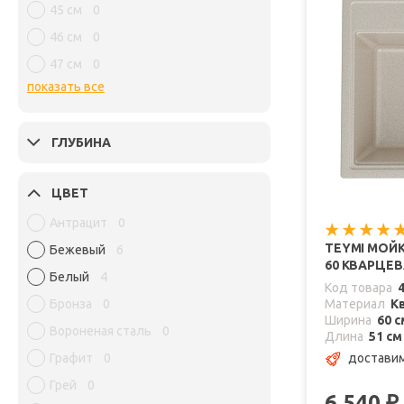
45 см
0
46 см
0
47 см
0
показать все
ГЛУБИНА
ЦВЕТ
Антрацит
0
TEYMI МОЙК
Бежевый
6
60 КВАРЦЕ
Белый
4
Код товара
Бронза
0
Материал
К
Ширина
60 с
Вороненая сталь
0
Длина
51 см
Графит
0
доставим
Грей
0
6 540
₽