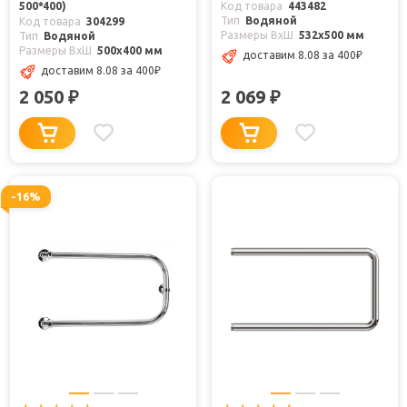
500*400)
Код товара
443482
Тип
Водяной
Код товара
304299
Размеры ВxШ
532x500 мм
Тип
Водяной
Размеры ВxШ
500x400 мм
доставим 8.08
за 400
₽
доставим 8.08
за 400
₽
2 050
2 069
₽
₽
-16%