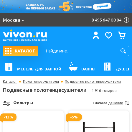
Москва
8 495 647 00 84
i
КАТАЛОГ
МЕБЕЛЬ ДЛЯ ВАННОЙ
ВАННЫ
ДУШЕВ
Каталог
Полотенцесушители
Подвесные полотенцесушители
Подвесные полотенцесушители
1 916 товаров
Фильтры
Сначала
дешевле
-13%
-5%