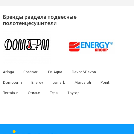
Бренды раздела подвесные
полотенцесушители
Aringa
Cordivari
De Aqua
Devon&Devon
Domoterm
Energy
Lemark
Margaroli
Point
Terminus
Стилье
Тера
Тругор