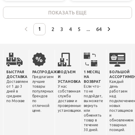
ПОКАЗАТЬ ЕЩЕ
2
3
4
5
...
64
БЫСТРАЯ
РАСПРОДАЖИ
ПОДЪЕМ
1 МЕСЯЦ
БОЛЬШОЙ
ДОСТАВКА
Предлагаем
И
НА
АССОРТИМЕ
Доставляем
лучшие
УСТАНОВКА
ВОЗВРАТ
Каждый
от 1 до 3
товары
У нас
Если что-
день
дней в
популярных
собственная
то не
работаем
среднем
брендов
служба
подойдет,
над
по Москве
по
доставки и
вы можете
подключение
отличной
проверенные
вернуть
новых
цене.
установщики.
или
поставщиков
обменять
и
товар в
обновлением
течение
товарных
30 дней.
позиций.