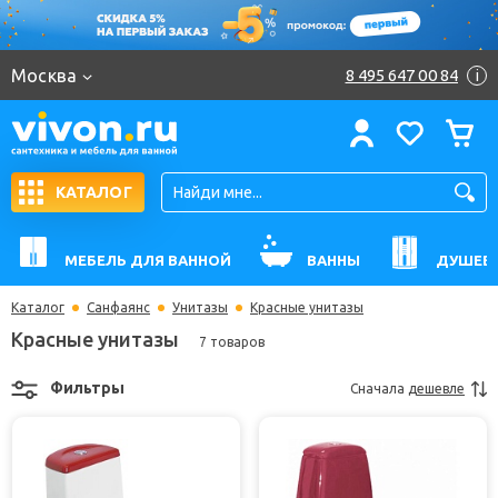
Москва
8 495 647 00 84
i
КАТАЛОГ
МЕБЕЛЬ ДЛЯ ВАННОЙ
ВАННЫ
ДУШЕВ
Каталог
Санфаянс
Унитазы
Красные унитазы
Красные унитазы
7 товаров
Фильтры
Сначала
дешевле