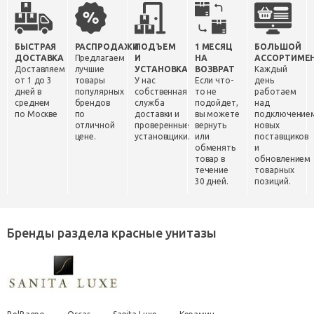
БЫСТРАЯ
РАСПРОДАЖИ
ПОДЪЕМ
1 МЕСЯЦ
БОЛЬШОЙ
ДОСТАВКА
Предлагаем
И
НА
АССОРТИМЕ
Доставляем
лучшие
УСТАНОВКА
ВОЗВРАТ
Каждый
от 1 до 3
товары
У нас
Если что-
день
дней в
популярных
собственная
то не
работаем
среднем
брендов
служба
подойдет,
над
по Москве
по
доставки и
вы можете
подключение
отличной
проверенные
вернуть
новых
цене.
установщики.
или
поставщиков
обменять
и
товар в
обновлением
течение
товарных
30 дней.
позиций.
Бренды раздела красные унитазы