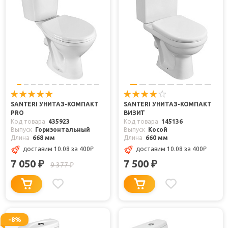
SANTERI УНИТАЗ-КОМПАКТ
SANTERI УНИТАЗ-КОМПАКТ
PRO
ВИЗИТ
Код товара
435923
Код товара
145136
Выпуск
Горизонтальный
Выпуск
Косой
Длина
668 мм
Длина
660 мм
доставим 10.08
за 400
₽
доставим 10.08
за 400
₽
7 050
7 500
₽
₽
9 377
₽
-8%