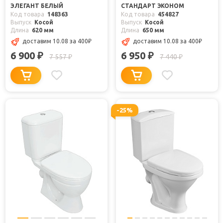
ЭЛЕГАНТ БЕЛЫЙ
СТАНДАРТ ЭКОНОМ
Код товара
148363
Код товара
454827
Выпуск
Косой
Выпуск
Косой
Длина
620 мм
Длина
650 мм
доставим 10.08
за 400
₽
доставим 10.08
за 400
₽
6 900
6 950
₽
₽
7 557
7 440
₽
₽
-25%