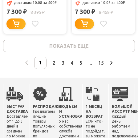
доставим 10.08
за 400
₽
доставим 10.08
за 400
₽
7 300
7 300
₽
₽
8 395
8 468
₽
₽
ПОКАЗАТЬ ЕЩЕ
2
3
4
5
...
15
БЫСТРАЯ
РАСПРОДАЖИ
ПОДЪЕМ
1 МЕСЯЦ
БОЛЬШОЙ
ДОСТАВКА
Предлагаем
И
НА
АССОРТИМЕ
Доставляем
лучшие
УСТАНОВКА
ВОЗВРАТ
Каждый
от 1 до 3
товары
У нас
Если что-
день
дней в
популярных
собственная
то не
работаем
среднем
брендов
служба
подойдет,
над
по Москве
по
доставки и
вы можете
подключение