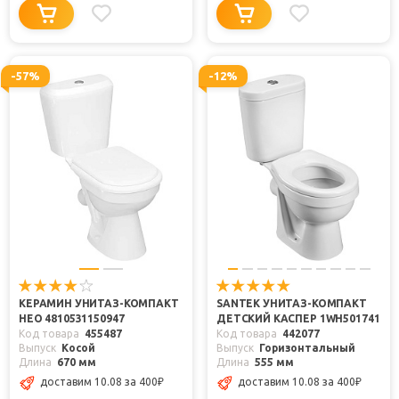
-57%
-12%
КЕРАМИН УНИТАЗ-КОМПАКТ
SANTEK УНИТАЗ-КОМПАКТ
НЕО 4810531150947
ДЕТСКИЙ КАСПЕР 1WH501741
Код товара
455487
Код товара
442077
Выпуск
Косой
Выпуск
Горизонтальный
Длина
670 мм
Длина
555 мм
доставим 10.08
за 400
₽
доставим 10.08
за 400
₽