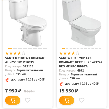
SANTEK УНИТАЗ-КОМПАКТ
SANITA LUXE УНИТАЗ-
АНИМО 1WH110035
КОМПАКТ NEXT LUXE 423747
Код товара
323158
БЕЗ МИКРОЛИФТА
Выпуск
Горизонтальный
Код товара
4932
Длина
635 мм
Выпуск
Горизонтальный
Длина
650 мм
доставим 10.08
за 400
₽
доставим 10.08
за 400
₽
7 950
15 550
₽
₽
8 681
₽