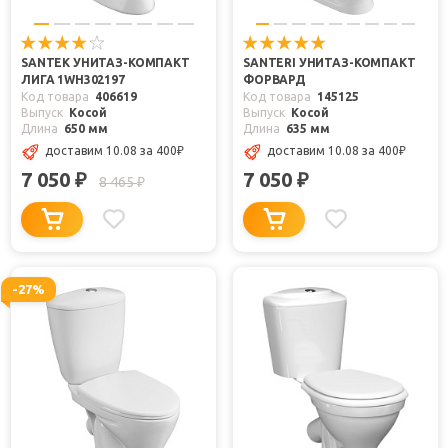
SANTEK УНИТАЗ-КОМПАКТ
SANTERI УНИТАЗ-КОМПАКТ
ЛИГА 1WH302197
ФОРВАРД
Код товара
406619
Код товара
145125
Выпуск
Косой
Выпуск
Косой
Длина
650 мм
Длина
635 мм
доставим 10.08
за 400
₽
доставим 10.08
за 400
₽
7 050
7 050
₽
₽
8 465
₽
-27%