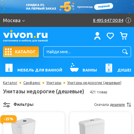
Москва
8 495 647 00 84
i
КАТАЛОГ
МЕБЕЛЬ ДЛЯ ВАННОЙ
ВАННЫ
ДУШЕВ
Каталог
Санфаянс
Унитазы
Унитазы недорогие (дешевые)
Унитазы недорогие (дешевые)
421 товар
Фильтры
Сначала
дешевле
-25%