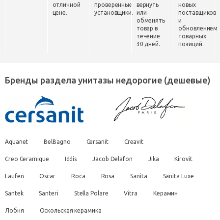
отличной
проверенные
вернуть
новых
цене.
установщики.
или
поставщиков
обменять
и
товар в
обновлением
течение
товарных
30 дней.
позиций.
Бренды раздела унитазы недорогие (дешевые)
Aquanet
BelBagno
Cersanit
Creavit
Creo Ceramique
Iddis
Jacob Delafon
Jika
Kirovit
Laufen
Oscar
Roca
Rosa
Sanita
Sanita Luxe
Santek
Santeri
Stella Polare
Vitra
Керамин
Лобня
Оскольская керамика