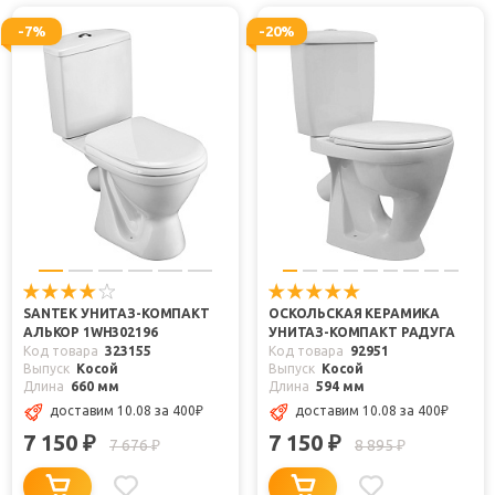
-7%
-20%
SANTEK УНИТАЗ-КОМПАКТ
ОСКОЛЬСКАЯ КЕРАМИКА
АЛЬКОР 1WH302196
УНИТАЗ-КОМПАКТ РАДУГА
Код товара
323155
Код товара
92951
Выпуск
Косой
Выпуск
Косой
Длина
660 мм
Длина
594 мм
доставим 10.08
за 400
₽
доставим 10.08
за 400
₽
7 150
7 150
₽
₽
7 676
8 895
₽
₽