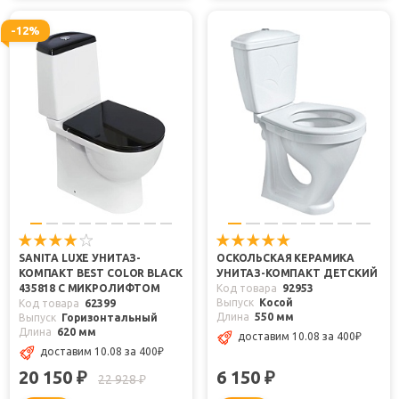
-12%
SANITA LUXE УНИТАЗ-
ОСКОЛЬСКАЯ КЕРАМИКА
КОМПАКТ BEST COLOR BLACK
УНИТАЗ-КОМПАКТ ДЕТСКИЙ
435818 С МИКРОЛИФТОМ
Код товара
92953
Выпуск
Косой
Код товара
62399
Длина
550 мм
Выпуск
Горизонтальный
Длина
620 мм
доставим 10.08
за 400
₽
доставим 10.08
за 400
₽
20 150
6 150
₽
₽
22 928
₽