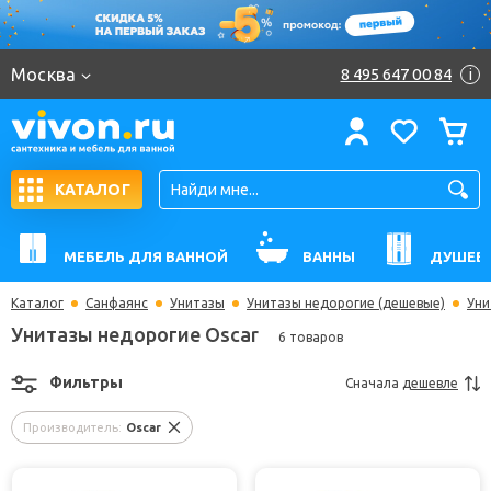
Москва
8 495 647 00 84
i
КАТАЛОГ
МЕБЕЛЬ ДЛЯ ВАННОЙ
ВАННЫ
ДУШЕВ
Каталог
Санфаянс
Унитазы
Унитазы недорогие (дешевые)
Уни
Унитазы недорогие Oscar
6 товаров
Фильтры
Сначала
дешевле
Производитель:
Oscar