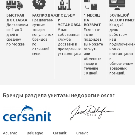
БЫСТРАЯ
РАСПРОДАЖИ
ПОДЪЕМ
1 МЕСЯЦ
БОЛЬШОЙ
ДОСТАВКА
Предлагаем
И
НА
АССОРТИМЕ
Доставляем
лучшие
УСТАНОВКА
ВОЗВРАТ
Каждый
от 1 до 3
товары
У нас
Если что-
день
дней в
популярных
собственная
то не
работаем
среднем
брендов
служба
подойдет,
над
по Москве
по
доставки и
вы можете
подключение
отличной
проверенные
вернуть
новых
цене.
установщики.
или
поставщиков
обменять
и
товар в
обновлением
течение
товарных
30 дней.
позиций.
Бренды раздела унитазы недорогие oscar
Aquanet
BelBagno
Cersanit
Creavit