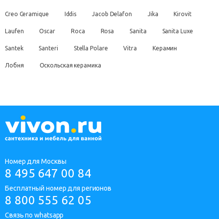
Creo Ceramique
Iddis
Jacob Delafon
Jika
Kirovit
Laufen
Oscar
Roca
Rosa
Sanita
Sanita Luxe
Santek
Santeri
Stella Polare
Vitra
Керамин
Лобня
Оскольская керамика
Номер для Москвы
8 495 647 00 84
Бесплатный номер для регионов
8 800 555 62 05
Связь по whatsapp