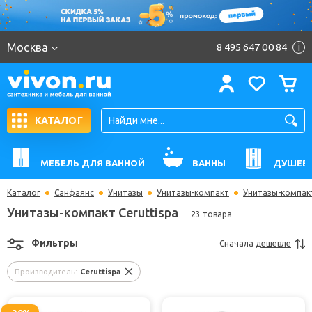
Москва
8 495 647 00 84
i
КАТАЛОГ
МЕБЕЛЬ ДЛЯ ВАННОЙ
ВАННЫ
ДУШЕВ
Каталог
Санфаянс
Унитазы
Унитазы-компакт
Унитазы-компакт
Унитазы-компакт Ceruttispa
23 товара
Фильтры
Сначала
дешевле
Производитель:
Ceruttispa