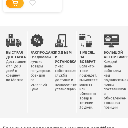
БЫСТРАЯ
РАСПРОДАЖИ
ПОДЪЕМ
1 МЕСЯЦ
БОЛЬШОЙ
ДОСТАВКА
Предлагаем
И
НА
АССОРТИМЕ
Доставляем
лучшие
УСТАНОВКА
ВОЗВРАТ
Каждый
от 1 до 3
товары
У нас
Если что-
день
дней в
популярных
собственная
то не
работаем
среднем
брендов
служба
подойдет,
над
по Москве
по
доставки и
вы можете
подключение
отличной
проверенные
вернуть
новых
цене.
установщики.
или
поставщиков
обменять
и
товар в
обновлением
течение
товарных
30 дней.
позиций.