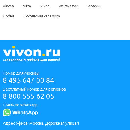
Vincea
Vitra
Vivon
WeltWasser
Керамин
Лобня
Оскольская керамика
Номер для Москвы
8 495 647 00 84
Бесплатный номер для регионов
8 800 555 62 05
Связь по whatsapp
Адрес офиса: Москва, Дорожная улица 1