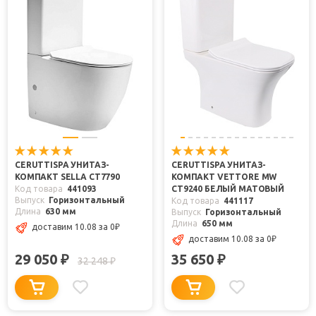
CERUTTISPA УНИТАЗ-
CERUTTISPA УНИТАЗ-
КОМПАКТ SELLA CT7790
КОМПАКТ VETTORE MW
Код товара
441093
CT9240 БЕЛЫЙ МАТОВЫЙ
Выпуск
Горизонтальный
Код товара
441117
Длина
630 мм
Выпуск
Горизонтальный
Длина
650 мм
доставим 10.08
за 0
₽
доставим 10.08
за 0
₽
29 050
35 650
₽
₽
32 248
₽