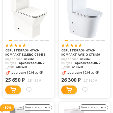
CERUTTISPA УНИТАЗ-
CERUTTISPA УНИТАЗ-
КОМПАКТ ELLERO CT8458
КОМПАКТ AVISIO CT8459
Код товара
435665
Код товара
435667
Выпуск
Горизонтальный
Выпуск
Горизонтальный
Длина
600 мм
Длина
610 мм
доставим 10.08
за 0
₽
доставим 10.08
за 0
₽
25 650
26 300
₽
₽
28 495
27 930
₽
₽
-10%
бесплатная доставка
бесплатная доставка