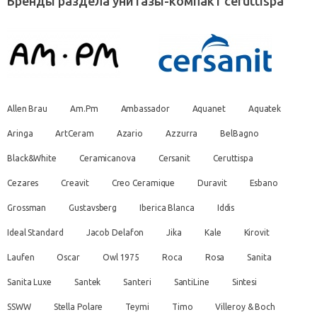
Бренды раздела унитазы-компакт ceruttispa
Allen Brau
Am.Pm
Ambassador
Aquanet
Aquatek
Aringa
ArtCeram
Azario
Azzurra
BelBagno
Black&White
Ceramicanova
Cersanit
Ceruttispa
Cezares
Creavit
Creo Ceramique
Duravit
Esbano
Grossman
Gustavsberg
Iberica Blanca
Iddis
Ideal Standard
Jacob Delafon
Jika
Kale
Kirovit
Laufen
Oscar
Owl 1975
Roca
Rosa
Sanita
Sanita Luxe
Santek
Santeri
SantiLine
Sintesi
SSWW
Stella Polare
Teymi
Timo
Villeroy & Boch