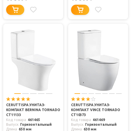
CERUTTISPA УНИТАЗ-
CERUTTISPA УНИТАЗ-
КОМПАКТ BERNINA TORNADO
КОМПАКТ VINCE TORNADO
CT11133
CT10373
Код товара
461465
Код товара
461469
Выпуск
Горизонтальный
Выпуск
Горизонтальный
Длина
650 мм
Длина
630 мм