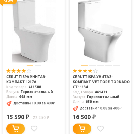
-30%
CERUTTISPA УНИТАЗ-
CERUTTISPA УНИТАЗ-
КОМПАКТ 1217A
КОМПАКТ VETTORE TORNADO
Код товара
411588
CT11134
Выпуск
Горизонтальный
Код товара
461471
Длина
665 мм
Выпуск
Горизонтальный
Длина
650 мм
доставим 10.08
за 400
₽
доставим 10.08
за 400
₽
15 590
16 500
₽
₽
22 250
₽