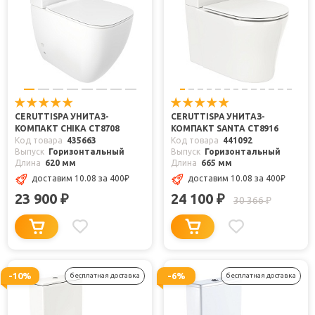
CERUTTISPA УНИТАЗ-
CERUTTISPA УНИТАЗ-
КОМПАКТ CHIKA CT8708
КОМПАКТ SANTA CT8916
Код товара
435663
Код товара
441092
Выпуск
Горизонтальный
Выпуск
Горизонтальный
Длина
620 мм
Длина
665 мм
доставим 10.08
за 400
₽
доставим 10.08
за 400
₽
23 900
24 100
₽
₽
30 366
₽
-10%
-6%
бесплатная доставка
бесплатная доставка