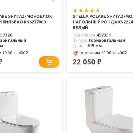
LARE УНИТАЗ-МОНОБЛОК
STELLA POLARE УНИТАЗ-М
 БИЛЬБАО KN6277000
НАПОЛЬНЫЙ РОНДА KN2224
БЕЛЫЙ
457326
Код товара
457351
изонтальный
Выпуск
Горизонтальный
мм
Длина
615 мм
 10.08
за 400
доставим 10.08
за 400
₽
₽
22 050
₽
₽