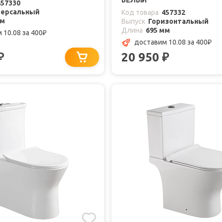
БЕЛЫЙ
457330
версальный
Код товара
457332
мм
Выпуск
Горизонтальный
Длина
695 мм
 10.08
за 400
₽
доставим 10.08
за 400
₽
20 950
₽
₽