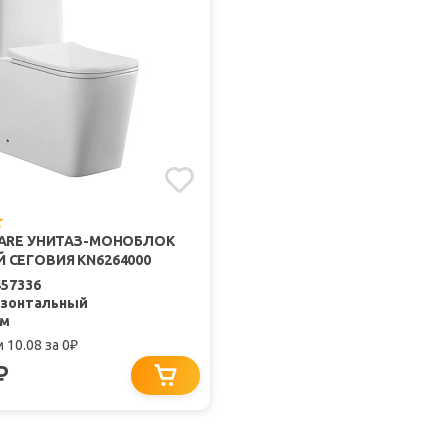
LARE УНИТАЗ-МОНОБЛОК
 СЕГОВИЯ KN6264000
457336
изонтальный
мм
 10.08
за 0
₽
₽