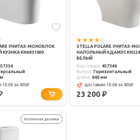
LARE УНИТАЗ-МОНОБЛОК
STELLA POLARE УНИТАЗ-М
КУЭНКА KN6831000
НАПОЛЬНЫЙ АДАМУС KN224
БЕЛЫЙ
457334
Код товара
457346
версальный
Выпуск
Горизонтальный
мм
Длина
640 мм
 10.08
за 400
доставим 10.08
за 400
₽
₽
23 200
₽
₽
бесплатная доставка