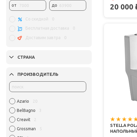
20 000
от
до
Со скидкой
0
Бесплатная доставка
0
Доставим завтра
0
СТРАНА
ПРОИЗВОДИТЕЛЬ
Azario
20
BelBagno
3
Creavit
2
STELLA PO
Grossman
5
НАПОЛЬНЫЙ