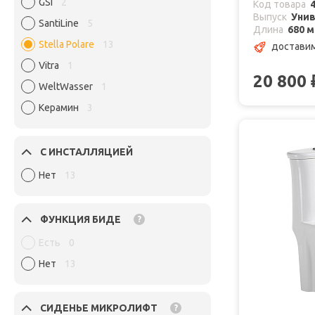
GSI
2
Код товара
Выпуск
Уни
SantiLine
5
Длина
680 
Stella Polare
13
доставим
Vitra
1
20 800
WeltWasser
1
Керамин
3
С ИНСТАЛЛЯЦИЕЙ
Нет
13
ФУНКЦИЯ БИДЕ
?
Есть
0
Нет
13
СИДЕНЬЕ МИКРОЛИФТ
?