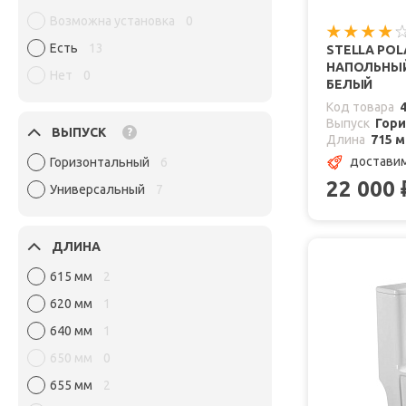
Возможна установка
0
Есть
13
STELLA PO
НАПОЛЬНЫЙ
Нет
0
БЕЛЫЙ
Код товара
Выпуск
Гор
ВЫПУСК
?
Длина
715 
доставим
Горизонтальный
6
22 000
Универсальный
7
ДЛИНА
615 мм
2
620 мм
1
640 мм
1
650 мм
0
655 мм
2