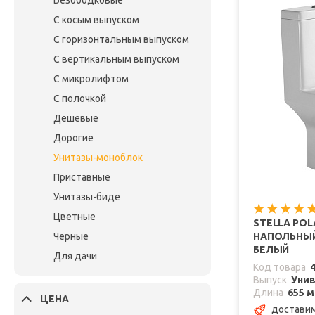
Безободковые
С косым выпуском
С горизонтальным выпуском
С вертикальным выпуском
С микролифтом
С полочкой
Дешевые
Дорогие
Унитазы-моноблок
Приставные
Унитазы-биде
Цветные
STELLA PO
Черные
НАПОЛЬНЫЙ
БЕЛЫЙ
Для дачи
Код товара
Выпуск
Уни
Длина
655 
ЦЕНА
доставим