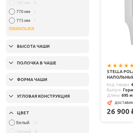
765 мм
0
770 мм
1
775 мм
1
показать все
ВЫСОТА ЧАШИ
ПОЛОЧКА В ЧАШЕ
STELLA PO
НАПОЛЬНЫЙ
ФОРМА ЧАШИ
Код товара
Выпуск
Гор
Длина
695 
УГЛОВАЯ КОНСТРУКЦИЯ
доставим
26 900
ЦВЕТ
Белый
13
Черный
0