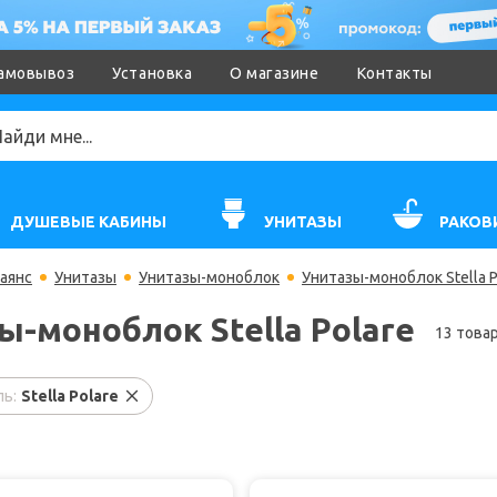
амовывоз
Установка
О магазине
Контакты
ДУШЕВЫЕ КАБИНЫ
УНИТАЗЫ
РАКОВ
аянс
Унитазы
Унитазы-моноблок
Унитазы-моноблок Stella P
ы-моноблок Stella Polare
13 това
ь:
Stella Polare