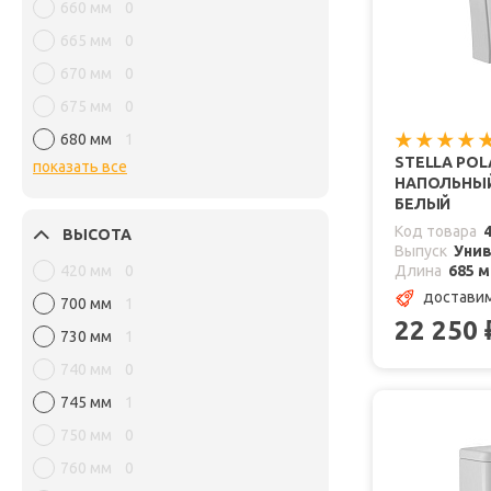
660 мм
0
665 мм
0
670 мм
0
675 мм
0
680 мм
1
STELLA PO
показать все
НАПОЛЬНЫЙ 
БЕЛЫЙ
Код товара
ВЫСОТА
Выпуск
Уни
420 мм
0
Длина
685 
доставим
700 мм
1
22 250
730 мм
1
740 мм
0
745 мм
1
750 мм
0
760 мм
0