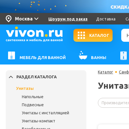
Москва
Шоурум под заказ
Доставка
С
КАТАЛОГ
МЕБЕЛЬ ДЛЯ ВАННОЙ
ВАННЫ
Каталог
Санф
РАЗДЕЛ КАТАЛОГА
Унитаз
Унитазы
Напольные
Производител
Подвесные
Унитазы с инсталляцией
Унитазы-компакт