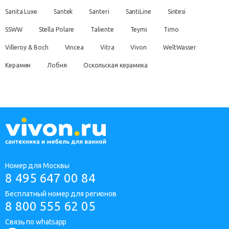
Sanita Luxe
Santek
Santeri
SantiLine
Sintesi
SSWW
Stella Polare
Taliente
Teymi
Timo
Villeroy & Boch
Vincea
Vitra
Vivon
WeltWasser
Керамин
Лобня
Оскольская керамика
Номер для Москвы
8 495 647 00 84
Бесплатный номер для регионов
8 800 555 62 05
Связь по whatsapp