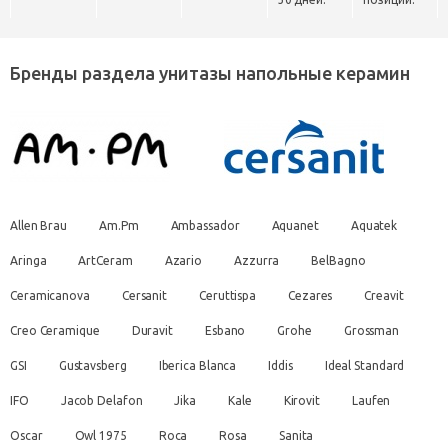
Бренды раздела унитазы напольные керамин
Allen Brau
Am.Pm
Ambassador
Aquanet
Aquatek
Aringa
ArtCeram
Azario
Azzurra
BelBagno
Ceramicanova
Cersanit
Ceruttispa
Cezares
Creavit
Creo Ceramique
Duravit
Esbano
Grohe
Grossman
GSI
Gustavsberg
Iberica Blanca
Iddis
Ideal Standard
IFO
Jacob Delafon
Jika
Kale
Kirovit
Laufen
Oscar
Owl 1975
Roca
Rosa
Sanita