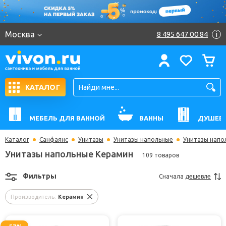
Москва
8 495 647 00 84
i
КАТАЛОГ
МЕБЕЛЬ ДЛЯ ВАННОЙ
ВАННЫ
ДУШЕВ
Каталог
Санфаянс
Унитазы
Унитазы напольные
Унитазы напо
Унитазы напольные Керамин
109 товаров
Фильтры
Сначала
дешевле
Производитель:
Керамин