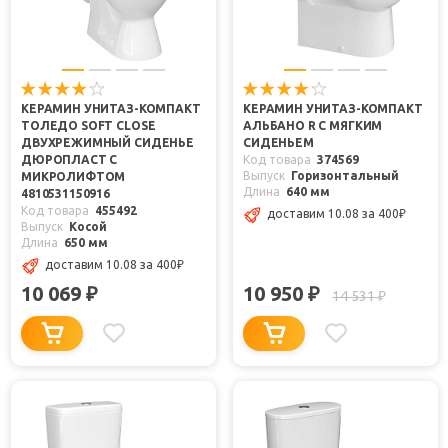
КЕРАМИН УНИТАЗ-КОМПАКТ
КЕРАМИН УНИТАЗ-КОМПАКТ
ТОЛЕДО SOFT CLOSE
АЛЬБАНО R С МЯГКИМ
ДВУХРЕЖИМНЫЙ СИДЕНЬЕ
СИДЕНЬЕМ
ДЮРОПЛАСТ С
Код товара
374569
Выпуск
Горизонтальный
МИКРОЛИФТОМ
Длина
640 мм
4810531150916
Код товара
455492
доставим 10.08
за 400
₽
Выпуск
Косой
Длина
650 мм
доставим 10.08
за 400
₽
10 069
10 950
₽
₽
14 531
₽