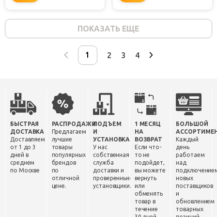
ПОКАЗАТЬ ЕЩЕ
2
3
4
БЫСТРАЯ
РАСПРОДАЖИ
ПОДЪЕМ
1 МЕСЯЦ
БОЛЬШОЙ
ДОСТАВКА
Предлагаем
И
НА
АССОРТИМЕ
Доставляем
лучшие
УСТАНОВКА
ВОЗВРАТ
Каждый
от 1 до 3
товары
У нас
Если что-
день
дней в
популярных
собственная
то не
работаем
среднем
брендов
служба
подойдет,
над
по Москве
по
доставки и
вы можете
подключение
отличной
проверенные
вернуть
новых
цене.
установщики.
или
поставщиков
обменять
и
товар в
обновлением
течение
товарных
30 дней.
позиций.