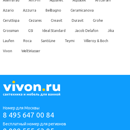
Allen Brau
Am.Pm
Aquanet
Aquatek
ArtCeram
Azario
Azzurra
BelBagno
Ceramicanova
Ceruttispa
Cezares
Creavit
Duravit
Grohe
Grossman
GSI
Ideal Standard
Jacob Delafon
Jika
Laufen
Roca
SantiLine
Teymi
Villeroy & Boch
Vivon
WeltWasser
Номер для Москвы
8 495 647 00 84
Бесплатный номер для регионов