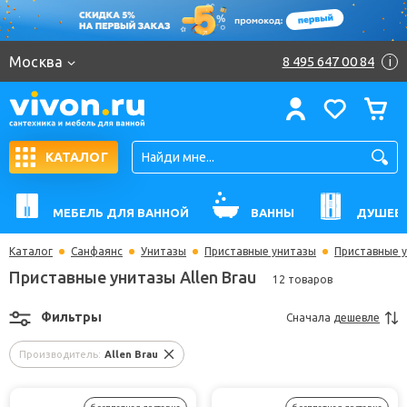
Москва
8 495 647 00 84
i
КАТАЛОГ
МЕБЕЛЬ ДЛЯ ВАННОЙ
ВАННЫ
ДУШЕВ
Каталог
Санфаянс
Унитазы
Приставные унитазы
Приставные у
Приставные унитазы Allen Brau
12 товаров
Фильтры
Сначала
дешевле
Производитель:
Allen Brau