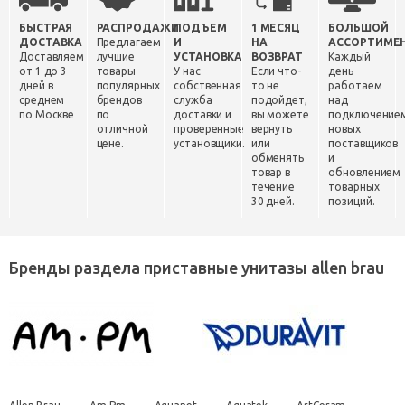
БЫСТРАЯ
РАСПРОДАЖИ
ПОДЪЕМ
1 МЕСЯЦ
БОЛЬШОЙ
ДОСТАВКА
Предлагаем
И
НА
АССОРТИМЕ
Доставляем
лучшие
УСТАНОВКА
ВОЗВРАТ
Каждый
от 1 до 3
товары
У нас
Если что-
день
дней в
популярных
собственная
то не
работаем
среднем
брендов
служба
подойдет,
над
по Москве
по
доставки и
вы можете
подключение
отличной
проверенные
вернуть
новых
цене.
установщики.
или
поставщиков
обменять
и
товар в
обновлением
течение
товарных
30 дней.
позиций.
Бренды раздела приставные унитазы allen brau