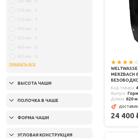
343 мм
0
350 мм
0
355 мм
0
390 мм
0
395 мм
0
400 мм
0
405 мм
0
показать все
WELTWASSE
MERZBACH 0
БЕЗОБОДК
ВЫСОТА ЧАШИ
Код товара
Выпуск
Гор
Длина
620 
ПОЛОЧКА В ЧАШЕ
доставим
24 400
ФОРМА ЧАШИ
УГЛОВАЯ КОНСТРУКЦИЯ