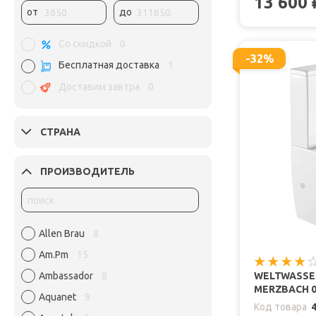
13 600
от
до
Со скидкой
0
-32%
Бесплатная доставка
1
Доставим завтра
0
СТРАНА
ПРОИЗВОДИТЕЛЬ
Allen Brau
8
Am.Pm
15
Ambassador
8
WELTWASSE
MERZBACH 0
Aquanet
9
Код товара