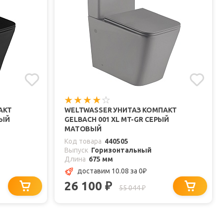
АКТ
WELTWASSER УНИТАЗ КОМПАКТ
НЫЙ
GELBACH 001 XL MT-GR СЕРЫЙ
МАТОВЫЙ
Код товара
440505
Выпуск
Горизонтальный
Длина
675 мм
доставим 10.08
за 0
₽
26 100
₽
55 044
₽