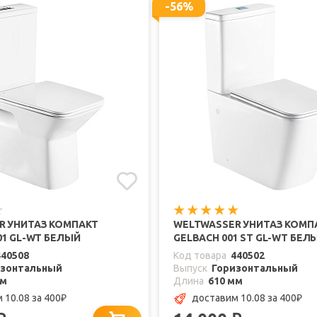
-56%
R УНИТАЗ КОМПАКТ
WELTWASSER УНИТАЗ КОМП
01 GL-WT БЕЛЫЙ
GELBACH 001 ST GL-WT БЕЛ
440508
Код товара
440502
изонтальный
Выпуск
Горизонтальный
мм
Длина
610 мм
 10.08
за 400
доставим 10.08
за 400
₽
₽