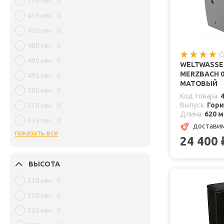
370 мм
0
415 мм
0
450 мм
0
480 мм
0
490 мм
0
WELTWASSE
MERZBACH 0
495 мм
0
МАТОВЫЙ
500 мм
0
Код товара
Выпуск
Гор
510 мм
0
Длина
620 
515 мм
0
доставим
показать все
24 400
ВЫСОТА
310 мм
0
320 мм
0
335 мм
0