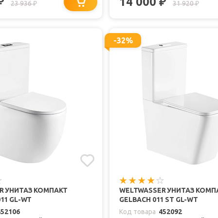
14 000
₽
₽
23 936
31 920
₽
₽
-32%
R УНИТАЗ КОМПАКТ
WELTWASSER УНИТАЗ КОМП
11 GL-WT
GELBACH 011 ST GL-WT
452106
Код товара
452092