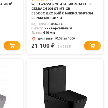
ТАВНОЙ
WELTWASSER УНИТАЗ-КОМПАКТ SK
GELBACH 001 ST MT-GR
БЕЗОБОДКОВЫЙ С МИКРОЛИФТОМ
СЕРЫЙ МАТОВЫЙ
Код товара
434214
Выпуск
Универсальный
Длина
610 мм
доставим 10.08
за 400
₽
21 100
₽
34 928
₽