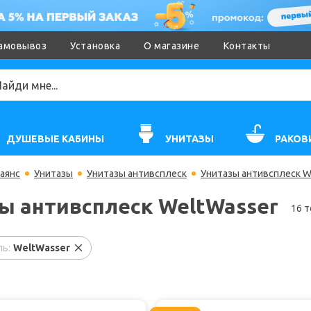
амовывоз
Установка
О магазине
Контакты
ДУШЕВЫЕ КАБИНЫ
УНИТАЗЫ
РАКОВ
аянс
Унитазы
Унитазы антивсплеск
Унитазы антивсплеск W
ы антивсплеск WeltWasser
16 
ь:
WeltWasser