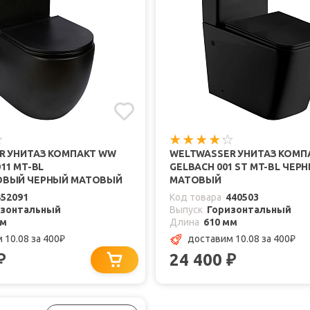
R УНИТАЗ КОМПАКТ WW
WELTWASSER УНИТАЗ КОМП
11 MT-BL
GELBACH 001 ST MT-BL ЧЕР
ОВЫЙ ЧЕРНЫЙ МАТОВЫЙ
МАТОВЫЙ
452091
Код товара
440503
изонтальный
Выпуск
Горизонтальный
мм
Длина
610 мм
 10.08
за 400
доставим 10.08
за 400
₽
₽
24 400
₽
₽