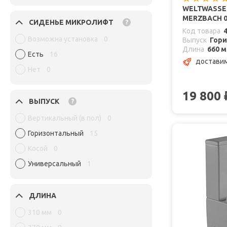
WELTWASSE
MERZBACH 0
СИДЕНЬЕ МИКРОЛИФТ
?
Код товара
Возможна установка
0
Выпуск
Гор
Длина
660 
Есть
16
доставим
Нет
0
19 800
ВЫПУСК
?
Вертикальный (в пол)
0
Горизонтальный
15
Косой
0
Универсальный
1
ДЛИНА
310 мм
0