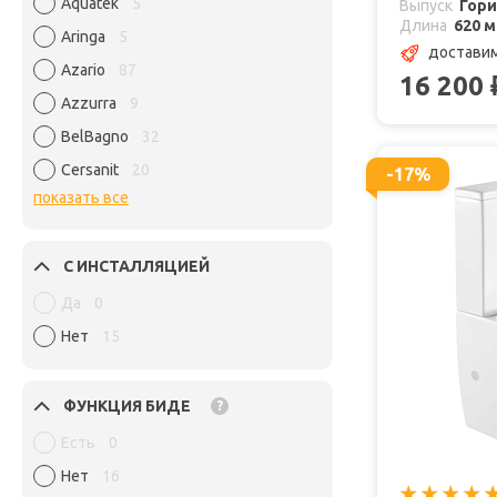
Aquatek
5
Выпуск
Гор
Длина
620 
Aringa
5
доставим
Azario
87
16 200
Azzurra
9
BelBagno
32
Cersanit
20
-17%
показать все
С ИНСТАЛЛЯЦИЕЙ
Да
0
Нет
15
ФУНКЦИЯ БИДЕ
?
Есть
0
Нет
16