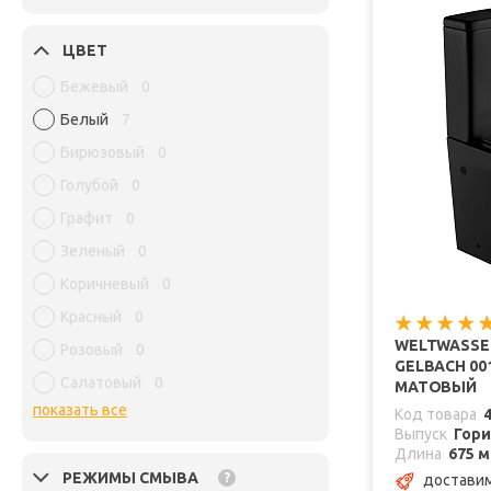
ЦВЕТ
Бежевый
0
Белый
7
Бирюзовый
0
Голубой
0
Графит
0
Зеленый
0
Коричневый
0
Красный
0
WELTWASSE
Розовый
0
GELBACH 00
Салатовый
0
МАТОВЫЙ
показать все
Код товара
Выпуск
Гор
Длина
675 
РЕЖИМЫ СМЫВА
?
доставим