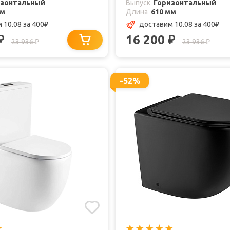
изонтальный
Выпуск
Горизонтальный
мм
Длина
610 мм
 10.08
за 400
доставим 10.08
за 400
₽
₽
16 200
₽
₽
23 936
23 936
₽
₽
-52%