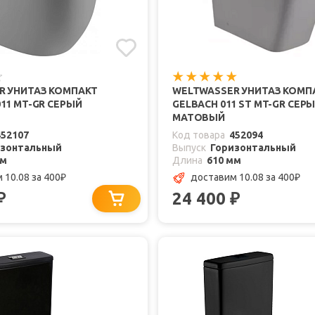
R УНИТАЗ КОМПАКТ
WELTWASSER УНИТАЗ КОМП
11 MT-GR СЕРЫЙ
GELBACH 011 ST MT-GR СЕР
МАТОВЫЙ
452107
Код товара
452094
изонтальный
Выпуск
Горизонтальный
мм
Длина
610 мм
 10.08
за 400
доставим 10.08
за 400
₽
₽
24 400
₽
₽