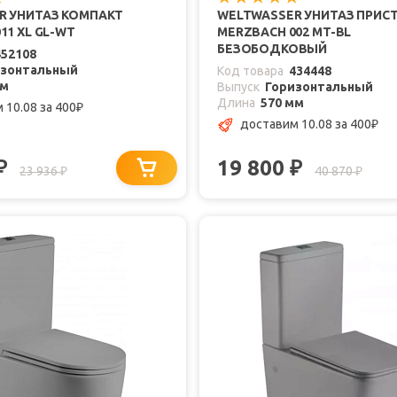
R УНИТАЗ КОМПАКТ
WELTWASSER УНИТАЗ ПРИС
11 XL GL-WT
MERZBACH 002 MT-BL
БЕЗОБОДКОВЫЙ
452108
изонтальный
Код товара
434448
мм
Выпуск
Горизонтальный
Длина
570 мм
 10.08
за 400
₽
доставим 10.08
за 400
₽
19 800
₽
₽
23 936
40 870
₽
₽