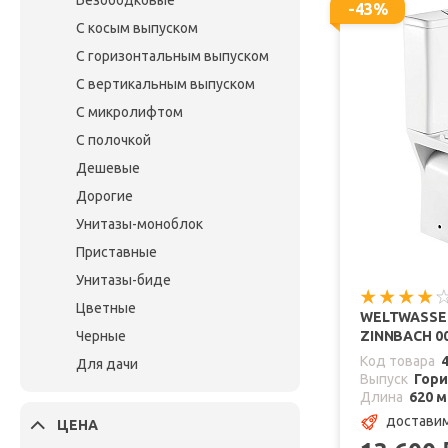
Безободковые
-43%
С косым выпуском
С горизонтальным выпуском
С вертикальным выпуском
С микролифтом
С полочкой
Дешевые
Дорогие
Унитазы-моноблок
Приставные
Унитазы-биде
Цветные
WELTWASSE
Черные
ZINNBACH 0
Код товара
Для дачи
Выпуск
Гор
Длина
620 
доставим
ЦЕНА