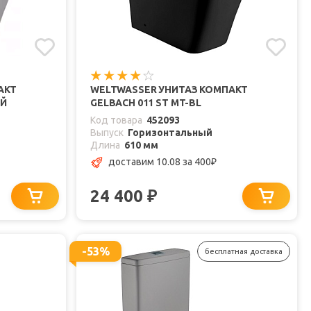
АКТ
WELTWASSER УНИТАЗ КОМПАКТ
ЫЙ
GELBACH 011 ST MT-BL
Код товара
452093
Выпуск
Горизонтальный
Длина
610 мм
доставим 10.08
за 400
₽
24 400
₽
-53%
бесплатная доставка