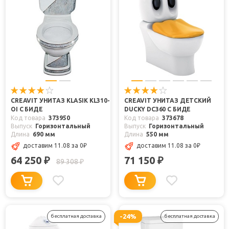
CREAVIT УНИТАЗ KLASIK KL310-
CREAVIT УНИТАЗ ДЕТСКИЙ
OI С БИДЕ
DUCKY DC360 С БИДЕ
Код товара
373950
Код товара
373678
Выпуск
Горизонтальный
Выпуск
Горизонтальный
Длина
690 мм
Длина
550 мм
доставим 11.08
за 0
₽
доставим 11.08
за 0
₽
64 250
71 150
₽
₽
89 308
₽
-24%
бесплатная доставка
бесплатная доставка