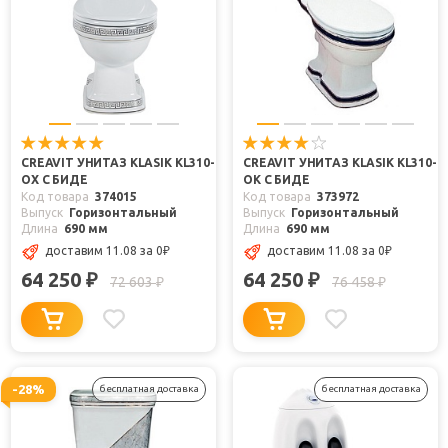
CREAVIT УНИТАЗ KLASIK KL310-
CREAVIT УНИТАЗ KLASIK KL310-
OX С БИДЕ
OK С БИДЕ
Код товара
374015
Код товара
373972
Выпуск
Горизонтальный
Выпуск
Горизонтальный
Длина
690 мм
Длина
690 мм
доставим 11.08
за 0
₽
доставим 11.08
за 0
₽
64 250
64 250
₽
₽
72 603
76 458
₽
₽
-28%
бесплатная доставка
бесплатная доставка