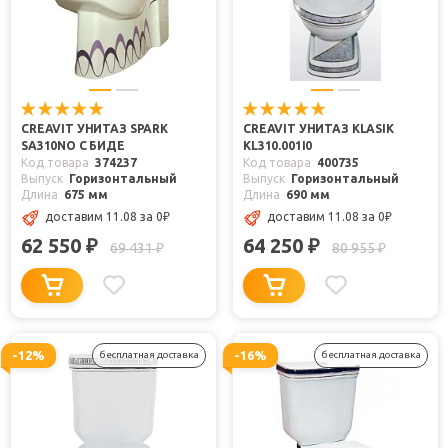
CREAVIT УНИТАЗ SPARK
CREAVIT УНИТАЗ KLASIK
SA310NO С БИДЕ
KL310.001I0
Код товара
374237
Код товара
400735
Выпуск
Горизонтальный
Выпуск
Горизонтальный
Длина
675 мм
Длина
690 мм
доставим 11.08
за 0
₽
доставим 11.08
за 0
₽
62 550
64 250
₽
₽
69 431
80 955
₽
₽
-12%
-16%
бесплатная доставка
бесплатная доставка