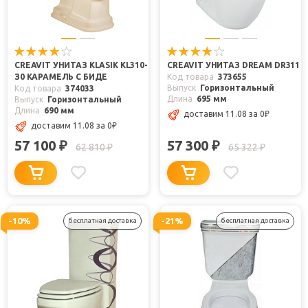
CREAVIT УНИТАЗ KLASIK KL310-
CREAVIT УНИТАЗ DREAM DR311
З0 КАРАМЕЛЬ С БИДЕ
Код товара
373655
Выпуск
Горизонтальный
Код товара
374033
Длина
695 мм
Выпуск
Горизонтальный
Длина
690 мм
доставим 11.08
за 0
₽
доставим 11.08
за 0
₽
57 100
57 300
₽
₽
62 810
65 322
₽
₽
-10%
-21%
бесплатная доставка
бесплатная доставка