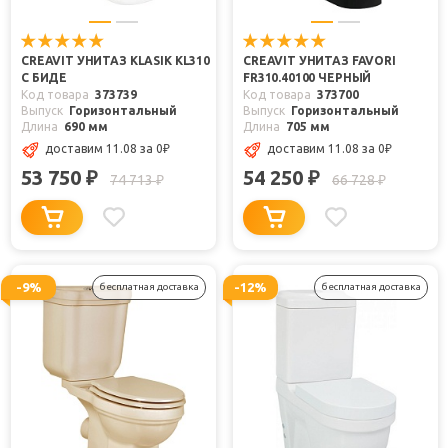
CREAVIT УНИТАЗ KLASIK KL310
CREAVIT УНИТАЗ FAVORI
С БИДЕ
FR310.40100 ЧЕРНЫЙ
Код товара
373739
Код товара
373700
Выпуск
Горизонтальный
Выпуск
Горизонтальный
Длина
690 мм
Длина
705 мм
доставим 11.08
за 0
₽
доставим 11.08
за 0
₽
53 750
54 250
₽
₽
74 713
66 728
₽
₽
-9%
-12%
бесплатная доставка
бесплатная доставка