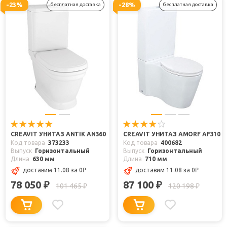
-23%
-28%
бесплатная доставка
бесплатная доставка
CREAVIT УНИТАЗ ANTIK AN360
CREAVIT УНИТАЗ AMORF AF310
Код товара
373233
Код товара
400682
Выпуск
Горизонтальный
Выпуск
Горизонтальный
Длина
630 мм
Длина
710 мм
доставим 11.08
за 0
₽
доставим 11.08
за 0
₽
78 050
87 100
₽
₽
101 465
120 198
₽
₽