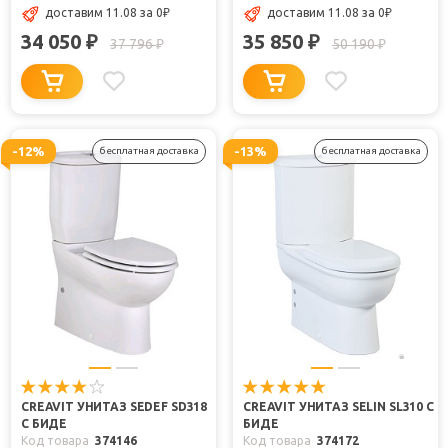
доставим 11.08
за 0
₽
доставим 11.08
за 0
₽
34 050
35 850
₽
₽
37 796
50 190
₽
₽
-12%
-13%
бесплатная доставка
бесплатная доставка
CREAVIT УНИТАЗ SEDEF SD318
CREAVIT УНИТАЗ SELIN SL310 С
С БИДЕ
БИДЕ
Код товара
374146
Код товара
374172