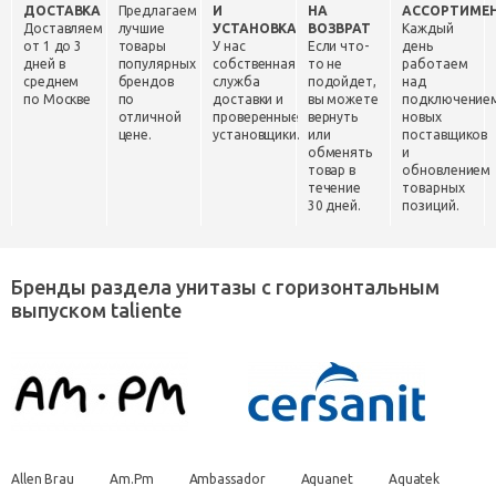
ДОСТАВКА
Предлагаем
И
НА
АССОРТИМЕ
Доставляем
лучшие
УСТАНОВКА
ВОЗВРАТ
Каждый
от 1 до 3
товары
У нас
Если что-
день
дней в
популярных
собственная
то не
работаем
среднем
брендов
служба
подойдет,
над
по Москве
по
доставки и
вы можете
подключение
отличной
проверенные
вернуть
новых
цене.
установщики.
или
поставщиков
обменять
и
товар в
обновлением
течение
товарных
30 дней.
позиций.
Бренды раздела унитазы с горизонтальным
выпуском taliente
Allen Brau
Am.Pm
Ambassador
Aquanet
Aquatek