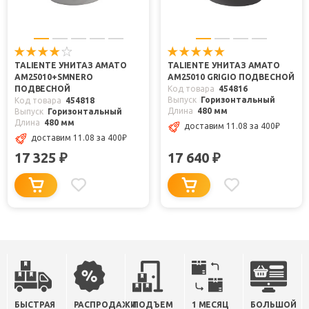
TALIENTE УНИТАЗ AMATO
TALIENTE УНИТАЗ AMATO
AM25010+SMNERO
AM25010 GRIGIO ПОДВЕСНОЙ
ПОДВЕСНОЙ
Код товара
454816
Выпуск
Горизонтальный
Код товара
454818
Длина
480 мм
Выпуск
Горизонтальный
Длина
480 мм
доставим 11.08
за 400
₽
доставим 11.08
за 400
₽
17 325
17 640
₽
₽
БЫСТРАЯ
РАСПРОДАЖИ
ПОДЪЕМ
1 МЕСЯЦ
БОЛЬШОЙ