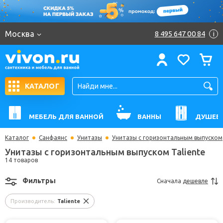
Москва
8 495 647 00 84
i
КАТАЛОГ
МЕБЕЛЬ ДЛЯ ВАННОЙ
ВАННЫ
ДУШЕВ
Каталог
Санфаянс
Унитазы
Унитазы с горизонтальным выпуском
Унитазы с горизонтальным выпуском Taliente
14 товаров
Фильтры
Сначала
дешевле
Производитель:
Taliente