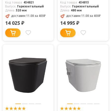
Код товара
454821
Код товара
454815
Выпуск
Горизонтальный
Выпуск
Горизонтальный
Длина
520 мм
Длина
480 мм
доставим 11.08
за 400
₽
доставим 11.08
за 400
₽
14 025
14 995
₽
₽