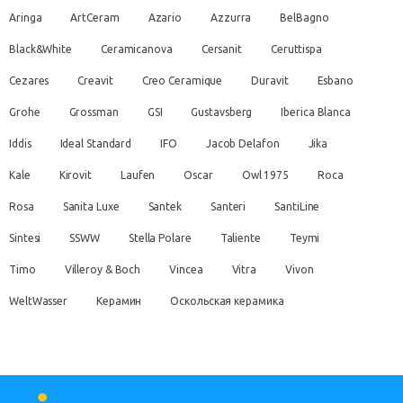
Aringa
ArtCeram
Azario
Azzurra
BelBagno
Black&White
Ceramicanova
Cersanit
Ceruttispa
Cezares
Creavit
Creo Ceramique
Duravit
Esbano
Grohe
Grossman
GSI
Gustavsberg
Iberica Blanca
Iddis
Ideal Standard
IFO
Jacob Delafon
Jika
Kale
Kirovit
Laufen
Oscar
Owl 1975
Roca
Rosa
Sanita Luxe
Santek
Santeri
SantiLine
Sintesi
SSWW
Stella Polare
Taliente
Teymi
Timo
Villeroy & Boch
Vincea
Vitra
Vivon
WeltWasser
Керамин
Оскольская керамика