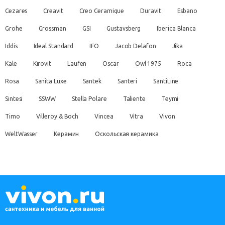
Cezares
Creavit
Creo Ceramique
Duravit
Esbano
Grohe
Grossman
GSI
Gustavsberg
Iberica Blanca
Iddis
Ideal Standard
IFO
Jacob Delafon
Jika
Kale
Kirovit
Laufen
Oscar
Owl 1975
Roca
Rosa
Sanita Luxe
Santek
Santeri
SantiLine
Sintesi
SSWW
Stella Polare
Taliente
Teymi
Timo
Villeroy & Boch
Vincea
Vitra
Vivon
WeltWasser
Керамин
Оскольская керамика