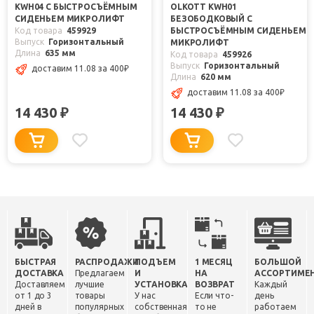
KWH04 С БЫСТРОСЪЁМНЫМ
OLKOTT KWH01
СИДЕНЬЕМ МИКРОЛИФТ
БЕЗОБОДКОВЫЙ С
Код товара
459929
БЫСТРОСЪЁМНЫМ СИДЕНЬЕМ
Выпуск
Горизонтальный
МИКРОЛИФТ
Длина
635 мм
Код товара
459926
Выпуск
Горизонтальный
доставим 11.08
за 400
₽
Длина
620 мм
доставим 11.08
за 400
₽
14 430
14 430
₽
₽
БЫСТРАЯ
РАСПРОДАЖИ
ПОДЪЕМ
1 МЕСЯЦ
БОЛЬШОЙ
ДОСТАВКА
Предлагаем
И
НА
АССОРТИМЕ
Доставляем
лучшие
УСТАНОВКА
ВОЗВРАТ
Каждый
от 1 до 3
товары
У нас
Если что-
день
дней в
популярных
собственная
то не
работаем