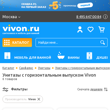
Москва
8 495 647 00 84
i
КАТАЛОГ
МЕБЕЛЬ ДЛЯ ВАННОЙ
ВАННЫ
ДУШЕВ
Каталог
Санфаянс
Унитазы
Унитазы с горизонтальным выпуском
Унитазы с горизонтальным выпуском Vivon
6 товаров
Фильтры
Сначала
дешевле
Производитель:
Vivon