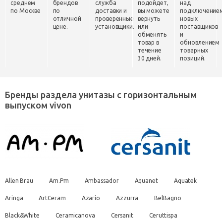
среднем
брендов
служба
подойдет,
над
по Москве
по
доставки и
вы можете
подключение
отличной
проверенные
вернуть
новых
цене.
установщики.
или
поставщиков
обменять
и
товар в
обновлением
течение
товарных
30 дней.
позиций.
Бренды раздела унитазы с горизонтальным
выпуском vivon
Allen Brau
Am.Pm
Ambassador
Aquanet
Aquatek
Aringa
ArtCeram
Azario
Azzurra
BelBagno
Black&White
Ceramicanova
Cersanit
Ceruttispa