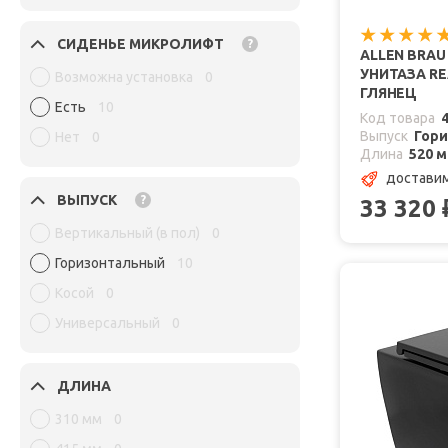
СИДЕНЬЕ МИКРОЛИФТ
?
ALLEN BRA
УНИТАЗА REA
Возможна установка
0
ГЛЯНЕЦ
Есть
10
Код товара
Выпуск
Гор
Нет
0
Длина
520 
доставим
ВЫПУСК
?
33 320
Вертикальный (в пол)
0
Горизонтальный
10
Косой
0
Универсальный
0
ДЛИНА
310 мм
0