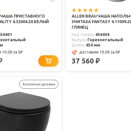
U ЧАША ПРИСТАВНОГО
ALLEN BRAU ЧАША НАПОЛЬ
LITY 4.32004.20 БЕЛЫЙ
УНИТАЗА FANTASY 4.11009.
ГЛЯНЕЦ
456401
Код товара
456404
изонтальный
Выпуск
Горизонтальный
мм
Длина
650 мм
 10.08
за 0
доставим 10.08
за 0
₽
₽
37 560
₽
₽
бесплатная доставка