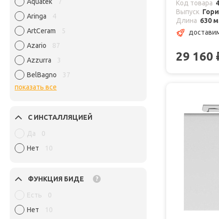
Aquatek
7
Код товара
Выпуск
Гор
Aringa
4
Длина
630 
ArtCeram
5
доставим
Azario
87
29 160
Azzurra
3
BelBagno
37
показать все
С ИНСТАЛЛЯЦИЕЙ
Да
0
Нет
10
ФУНКЦИЯ БИДЕ
?
Есть
0
Нет
10