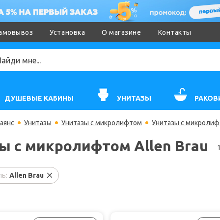
амовывоз
Установка
О магазине
Контакты
ДУШЕВЫЕ КАБИНЫ
УНИТАЗЫ
РАКОВ
аянс
Унитазы
Унитазы с микролифтом
Унитазы с микролифт
ы с микролифтом Allen Brau
ь:
Allen Brau