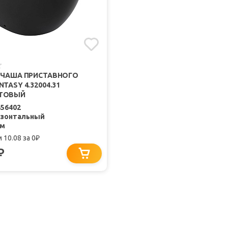
U ЧАША ПРИСТАВНОГО
TASY 4.32004.31
АТОВЫЙ
456402
изонтальный
мм
 10.08
за 0
₽
₽