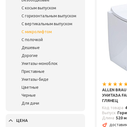
Безободковые
С косым выпуском
С горизонтальным выпуском
С вертикальным выпуском
С микролифтом
С полочкой
Дешевые
Дорогие
Унитазы-моноблок
Приставные
Унитазы-биде
Цветные
ALLEN BRA
Черные
УНИТАЗА FA
ГЛЯНЕЦ
Для дачи
Код товара
Выпуск
Гор
Длина
520 
ЦЕНА
доставим