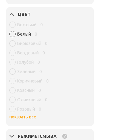
ЦВЕТ
Бежевый
0
Белый
8
Бирюзовый
0
Бордовый
0
Голубой
0
Зеленый
0
Коричневый
0
Красный
0
Оливковый
0
Розовый
0
показать все
РЕЖИМЫ СМЫВА
?