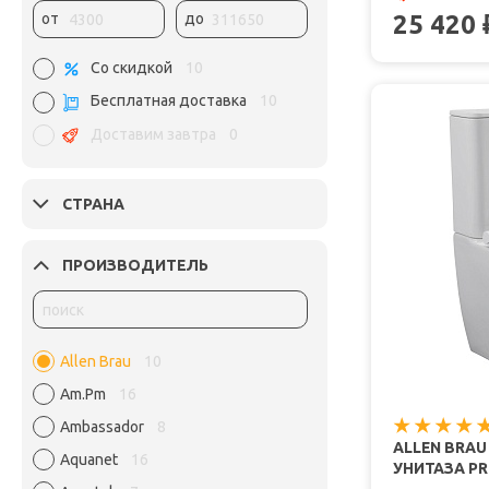
25 420
от
до
Со скидкой
10
Бесплатная доставка
10
Доставим завтра
0
СТРАНА
ПРОИЗВОДИТЕЛЬ
Allen Brau
10
Am.Pm
16
Ambassador
8
ALLEN BRA
Aquanet
16
УНИТАЗА PRI