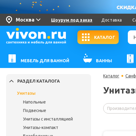
Москва
Шоурум под заказ
Доставка
С
КАТАЛОГ
МЕБЕЛЬ ДЛЯ ВАННОЙ
ВАННЫ
Каталог
Санф
РАЗДЕЛ КАТАЛОГА
Унитаз
Унитазы
Напольные
Производител
Подвесные
Унитазы с инсталляцией
Унитазы-компакт